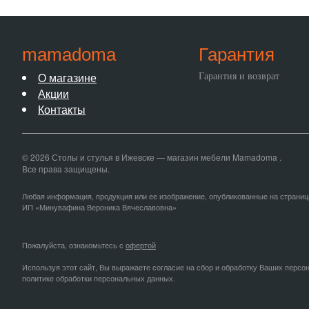
mamadoma
Гарантия
О магазине
Гарантия и возврат
Акции
Контакты
© 2026 Столы и стулья в Ижевске — магазин мебели Mamadoma .
Все права защищены.
Любая информация, продукция или ее изображение, опубликованные на страниц
ИП «Минувафина Вероника Вячеславовна»
Пожалуйста, ознакомьтесь с
офертой
Используя этот сайт, Вы выражаете согласие на сбор и обработку Ваших персо
политике обработки персональных данных.