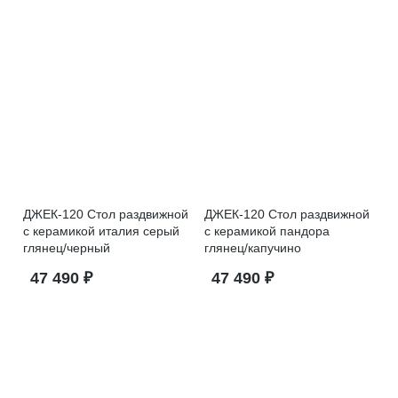
ДЖЕК-120 Стол раздвижной
ДЖЕК-120 Стол раздвижной
с керамикой италия серый
с керамикой пандора
глянец/черный
глянец/капучино
47 490 ₽
47 490 ₽