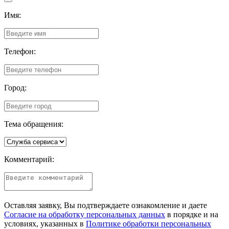
Имя:
Телефон:
Город:
Тема обращения:
Комментарий:
Оставляя заявку, Вы подтверждаете ознакомление и даете
Согласие на обработку персональных данных
в порядке и на
условиях, указанных в
Политике обработки персональных