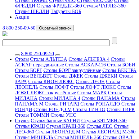
Стулья ТРАМП
Стулья ФЛО
Стулья ФЛО-360
Стулья
ФРЕДДИ
Стулья ФРЕДДИ-360
Стулья ЧАРЛЬЗ-360
Стулья ШЕЛЛИ
Табуреты БОБ
Акции
8 800 250-09-50
Обратный звонок
8 800 250-09-50
Столы
Столы АЛЬТЕЗА
Столы АЛЬТЕЗА 4
Столы
АСКАР нераздвижные
Столы АСКАР-116
Столы БОБИ
Столы БОРГ
Столы БОРГ закруглённые
Столы ВЕКТРА
Столы ВЕЛЬВЕТ
Столы ДЖЕК
Столы ДЖЕКИ
Столы
ЗАРА
Столы КИОН ЛЮКС
Столы ЛЕОН
Столы
ЛЕОНЕЛЬ
Столы ЛОФТ
Столы ЛОФТ ЛЮКС
Столы
ЛОФТ ЛЮКС закруглённые
Столы МАРК
Столы
МИЛАНА
Столы МИЛАНА 4
Столы ПАНАМА
Столы
ПАНАМА М
Столы РИЧАРД
Столы РОНАЛДО
Столы
РОНДИ
Столы РОНДО М
Столы ТИНТО
Столы ТИРК
Столы ТОММИ
Столы УНО
Стулья
Стулья барные БАРНИ
Стулья БЭТМЕН-360
Стулья КРАШ
Стулья КРАШ-360
Стулья ЛЕО
Стулья
ЛЕО-360
Стулья ЛЕОНАРД М
Стулья ЛЕОНАРД М-360
Стулья МИШЕЛЬ
Стулья МИШЕЛЬ-360
Стулья ОВАЛ