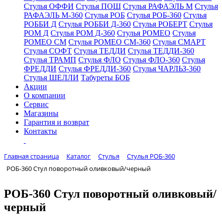
Стулья ОФФИ
Стулья ПОШ
Стулья РАФАЭЛЬ М
Стулья
РАФАЭЛЬ М-360
Стулья РОБ
Стулья РОБ-360
Стулья
РОББИ Д
Стулья РОББИ Д-360
Стулья РОБЕРТ
Стулья
РОМ Д
Стулья РОМ Д-360
Стулья РОМЕО
Стулья
РОМЕО СМ
Стулья РОМЕО СМ-360
Стулья СМАРТ
Стулья СОФТ
Стулья ТЕДДИ
Стулья ТЕДДИ-360
Стулья ТРАМП
Стулья ФЛО
Стулья ФЛО-360
Стулья
ФРЕДДИ
Стулья ФРЕДДИ-360
Стулья ЧАРЛЬЗ-360
Стулья ШЕЛЛИ
Табуреты БОБ
Акции
О компании
Сервис
Магазины
Гарантия и возврат
Контакты
Главная страница
Каталог
Стулья
Стулья РОБ-360
РОБ-360 Стул поворотный оливковый/черный
РОБ-360 Стул поворотный оливковый/
черный