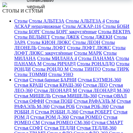
оливковый/
черный
СТОЛЫ И СТУЛЬЯ
Столы
Столы АЛЬТЕЗА
Столы АЛЬТЕЗА 4
Столы
АСКАР нераздвижные
Столы АСКАР-116
Столы БОБИ
Столы БОРГ
Столы БОРГ закруглённые
Столы ВЕКТРА
Столы ВЕЛЬВЕТ
Столы ДЖЕК
Столы ДЖЕКИ
Столы
ЗАРА
Столы КИОН ЛЮКС
Столы ЛЕОН
Столы
ЛЕОНЕЛЬ
Столы ЛОФТ
Столы ЛОФТ ЛЮКС
Столы
ЛОФТ ЛЮКС закруглённые
Столы МАРК
Столы
МИЛАНА
Столы МИЛАНА 4
Столы ПАНАМА
Столы
ПАНАМА М
Столы РИЧАРД
Столы РОНАЛДО
Столы
РОНДИ
Столы РОНДО М
Столы ТИНТО
Столы ТИРК
Столы ТОММИ
Столы УНО
Стулья
Стулья барные БАРНИ
Стулья БЭТМЕН-360
Стулья КРАШ
Стулья КРАШ-360
Стулья ЛЕО
Стулья
ЛЕО-360
Стулья ЛЕОНАРД М
Стулья ЛЕОНАРД М-360
Стулья МИШЕЛЬ
Стулья МИШЕЛЬ-360
Стулья ОВАЛ
Стулья ОФФИ
Стулья ПОШ
Стулья РАФАЭЛЬ М
Стулья
РАФАЭЛЬ М-360
Стулья РОБ
Стулья РОБ-360
Стулья
РОББИ Д
Стулья РОББИ Д-360
Стулья РОБЕРТ
Стулья
РОМ Д
Стулья РОМ Д-360
Стулья РОМЕО
Стулья
РОМЕО СМ
Стулья РОМЕО СМ-360
Стулья СМАРТ
Стулья СОФТ
Стулья ТЕДДИ
Стулья ТЕДДИ-360