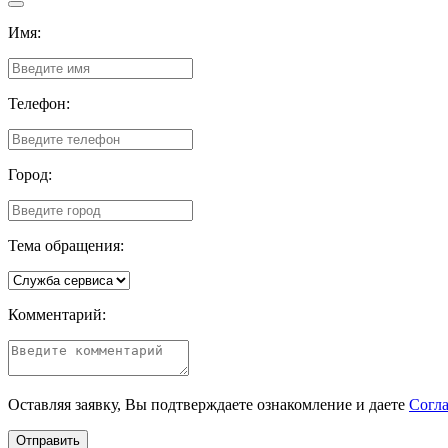
Имя:
Телефон:
Город:
Тема обращения:
Комментарий:
Оставляя заявку, Вы подтверждаете ознакомление и даете
Согла
Отправить