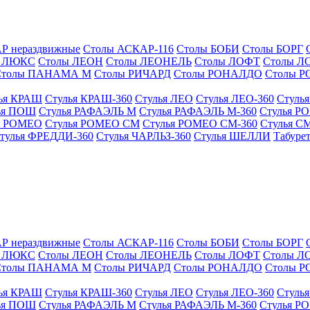
Р нераздвижные
Столы АСКАР-116
Столы БОБИ
Столы БОРГ
Н ЛЮКС
Столы ЛЕОН
Столы ЛЕОНЕЛЬ
Столы ЛОФТ
Столы 
Столы ПАНАМА М
Столы РИЧАРД
Столы РОНАЛДО
Столы 
ья КРАШ
Стулья КРАШ-360
Стулья ЛЕО
Стулья ЛЕО-360
Стуль
ья ПОШ
Стулья РАФАЭЛЬ М
Стулья РАФАЭЛЬ М-360
Стулья РО
я РОМЕО
Стулья РОМЕО СМ
Стулья РОМЕО СМ-360
Стулья С
тулья ФРЕДДИ-360
Стулья ЧАРЛЬЗ-360
Стулья ШЕЛЛИ
Табуре
Р нераздвижные
Столы АСКАР-116
Столы БОБИ
Столы БОРГ
Н ЛЮКС
Столы ЛЕОН
Столы ЛЕОНЕЛЬ
Столы ЛОФТ
Столы 
Столы ПАНАМА М
Столы РИЧАРД
Столы РОНАЛДО
Столы 
ья КРАШ
Стулья КРАШ-360
Стулья ЛЕО
Стулья ЛЕО-360
Стуль
ья ПОШ
Стулья РАФАЭЛЬ М
Стулья РАФАЭЛЬ М-360
Стулья РО