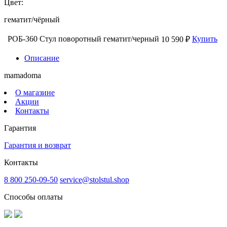
Цвет:
гематит/чёрный
РОБ-360 Стул поворотный гематит/черный
Купить
10 590 ₽
Описание
mamadoma
О магазине
Акции
Контакты
Гарантия
Гарантия и возврат
Контакты
8 800 250-09-50
service@stolstul.shop
Способы оплаты