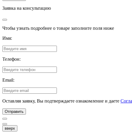
Заявка на консультацию
Чтобы узнать подробнее о товаре заполните поля ниже
Имя:
Телефон:
Email:
Оставляя заявку, Вы подтверждаете ознакомление и даете
Согла
Отправить
вверх