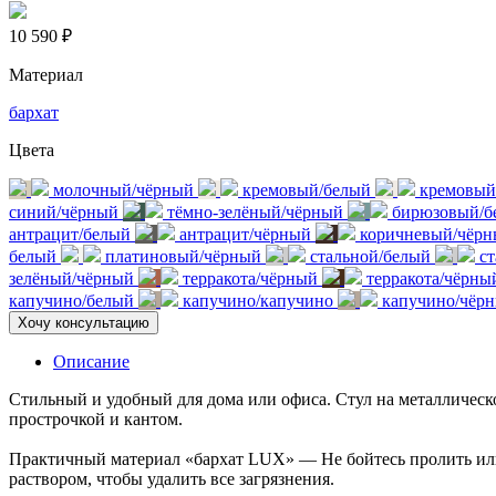
10 590 ₽
Материал
бархат
Цвета
молочный/чёрный
кремовый/белый
кремовый
синий/чёрный
тёмно-зелёный/чёрный
бирюзовый/б
антрацит/белый
антрацит/чёрный
коричневый/чёр
белый
платиновый/чёрный
стальной/белый
с
зелёный/чёрный
терракота/чёрный
терракота/чёрны
капучино/белый
капучино/капучино
капучино/чёр
Хочу консультацию
Описание
Стильный и удобный для дома или офиса. Стул на металлическ
прострочкой и кантом.
Практичный материал «бархат LUX» — Не бойтесь пролить или 
раствором, чтобы удалить все загрязнения.