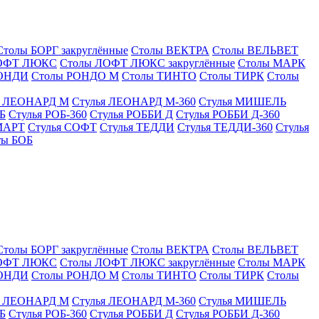
Столы БОРГ закруглённые
Столы ВЕКТРА
Столы ВЕЛЬВЕТ
ЛОФТ ЛЮКС
Столы ЛОФТ ЛЮКС закруглённые
Столы МАРК
РОНДИ
Столы РОНДО М
Столы ТИНТО
Столы ТИРК
Столы
я ЛЕОНАРД М
Стулья ЛЕОНАРД М-360
Стулья МИШЕЛЬ
Б
Стулья РОБ-360
Стулья РОББИ Д
Стулья РОББИ Д-360
МАРТ
Стулья СОФТ
Стулья ТЕДДИ
Стулья ТЕДДИ-360
Стулья
ты БОБ
Столы БОРГ закруглённые
Столы ВЕКТРА
Столы ВЕЛЬВЕТ
ЛОФТ ЛЮКС
Столы ЛОФТ ЛЮКС закруглённые
Столы МАРК
РОНДИ
Столы РОНДО М
Столы ТИНТО
Столы ТИРК
Столы
я ЛЕОНАРД М
Стулья ЛЕОНАРД М-360
Стулья МИШЕЛЬ
Б
Стулья РОБ-360
Стулья РОББИ Д
Стулья РОББИ Д-360