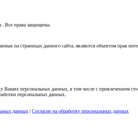
 . Все права защищены.
нные на страницах данного сайта, являются объектом прав инт
тку Ваших персональных данных, в том числе с привлечением сто
бработки персональных данных.
льных данных
|
Согласие на обработку персональных данных