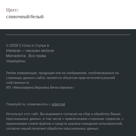
Цвет:
сливочный/белый
© 2026 Столы и стулья в
Ижевске — магазин мебели
Mamadoma . Все права
защищены.
Любая информация, продукция или ее изображение, опубликованные на
страницах данного сайта, являются объектом прав интеллектуальной
собственности
ИП «Минувафина Вероника Вячеславовна»
Пожалуйста, ознакомьтесь с
офертой
Используя этот сайт, Вы выражаете согласие на сбор и обработку Ваших
персональных данных, в том числе с привлечением сторонних сервисов, с
применением cookie-файлов и средств анализа поведения пользователей,
согласно нашей политике обработки персональных данных.