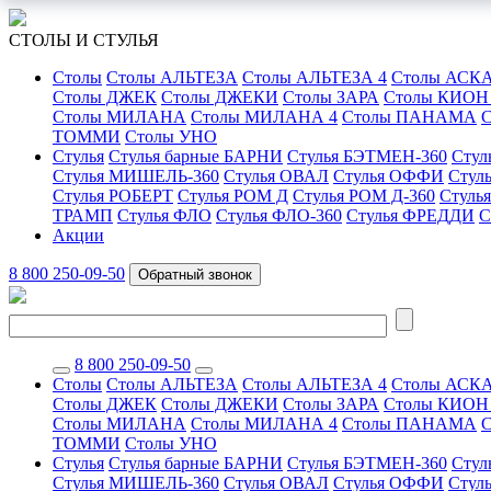
СТОЛЫ И СТУЛЬЯ
Столы
Столы АЛЬТЕЗА
Столы АЛЬТЕЗА 4
Столы АСКА
Столы ДЖЕК
Столы ДЖЕКИ
Столы ЗАРА
Столы КИО
Столы МИЛАНА
Столы МИЛАНА 4
Столы ПАНАМА
ТОММИ
Столы УНО
Стулья
Стулья барные БАРНИ
Стулья БЭТМЕН-360
Стул
Стулья МИШЕЛЬ-360
Стулья ОВАЛ
Стулья ОФФИ
Стул
Стулья РОБЕРТ
Стулья РОМ Д
Стулья РОМ Д-360
Стуль
ТРАМП
Стулья ФЛО
Стулья ФЛО-360
Стулья ФРЕДДИ
С
Акции
8 800 250-09-50
Обратный звонок
8 800 250-09-50
Столы
Столы АЛЬТЕЗА
Столы АЛЬТЕЗА 4
Столы АСКА
Столы ДЖЕК
Столы ДЖЕКИ
Столы ЗАРА
Столы КИО
Столы МИЛАНА
Столы МИЛАНА 4
Столы ПАНАМА
ТОММИ
Столы УНО
Стулья
Стулья барные БАРНИ
Стулья БЭТМЕН-360
Стул
Стулья МИШЕЛЬ-360
Стулья ОВАЛ
Стулья ОФФИ
Стул