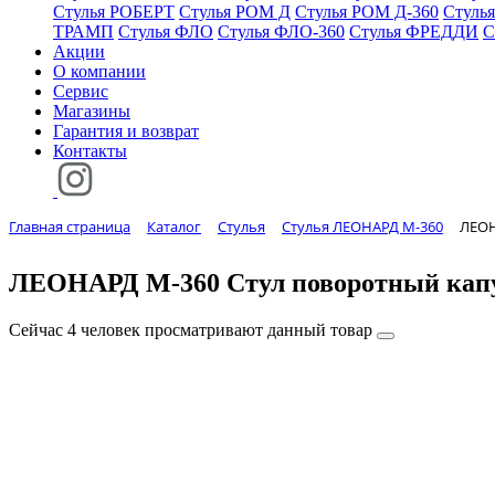
Стулья РОБЕРТ
Стулья РОМ Д
Стулья РОМ Д-360
Стуль
ТРАМП
Стулья ФЛО
Стулья ФЛО-360
Стулья ФРЕДДИ
С
Акции
О компании
Сервис
Магазины
Гарантия и возврат
Контакты
Главная страница
Каталог
Стулья
Стулья ЛЕОНАРД М-360
ЛЕОН
ЛЕОНАРД М-360 Стул поворотный кап
Сейчас 4 человек просматривают данный товар