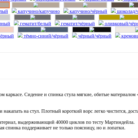
елый
капучино/капучино
капучино/чёрный
шоколад/
ёрный
гематит/белый
гематит/чёрный
оливковый/чёр
чёрный
тёмно-синий/чёрный
чёрный/чёрный
кремов
ом каркасе. Сидение и спинка стула мягкие, обитые материалом
накапать на стул. Плотный короткий ворс легко чистится, дос
материал, выдерживающий 40000 циклов по тесту Мартиндейла.
я спинка поддерживает не только поясницу, но и лопатки.