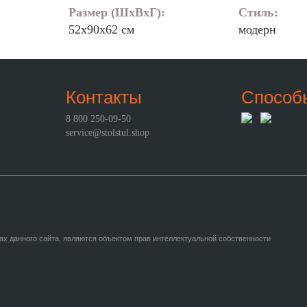
Размер (ШхВхГ):
Стиль:
52х90х62 см
модерн
Контакты
Способ
8 800 250-09-50
service@stolstul.shop
ах данного сайта, являются объектом прав интеллектуальной собственности