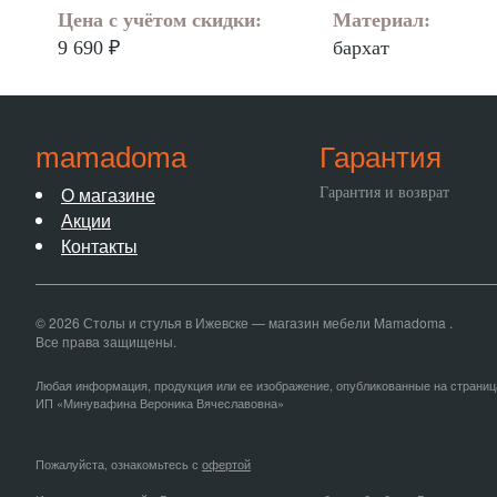
Цена с учётом скидки:
Материал:
9 690 ₽
бархат
mamadoma
Гарантия
О магазине
Гарантия и возврат
Акции
Контакты
© 2026 Столы и стулья в Ижевске — магазин мебели Mamadoma .
Все права защищены.
Любая информация, продукция или ее изображение, опубликованные на страниц
ИП «Минувафина Вероника Вячеславовна»
Пожалуйста, ознакомьтесь с
офертой