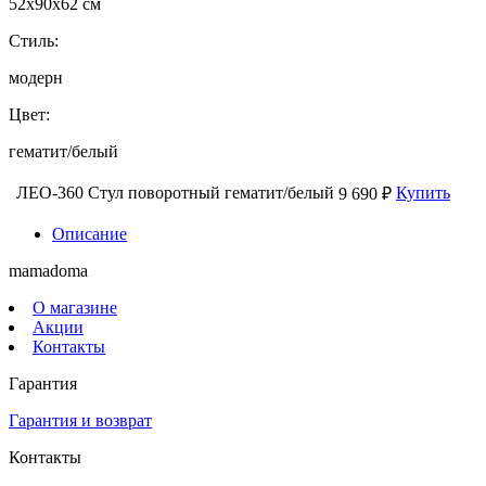
52х90х62 см
Стиль:
модерн
Цвет:
гематит/белый
ЛЕО-360 Стул поворотный гематит/белый
Купить
9 690 ₽
Описание
mamadoma
О магазине
Акции
Контакты
Гарантия
Гарантия и возврат
Контакты