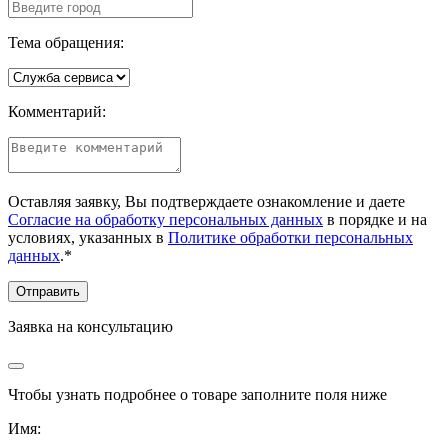
Тема обращения:
Комментарий:
Оставляя заявку, Вы подтверждаете ознакомление и даете
Согласие на обработку персональных данных
в порядке и на
условиях, указанных в
Политике обработки персональных
данных
.*
Отправить
Заявка на консультацию
Чтобы узнать подробнее о товаре заполните поля ниже
Имя: