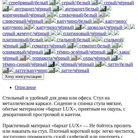
серебряный/белый
серый//белый
серый/чёрный
антрацит/чёрный
антрацит/белый
коричневый/чёрный
сливочный/белый
сливочный/чёрный
капучино/белый
капучино/
капучино
капучино/чёрный
шоколад/чёрный
серый жемчуг/чёрный
платиновый/чёрный
платиновый/белый
стальной/белый
стальной/
чёрный
гематит/чёрный
гематит/белый
оливковый/чёрный
тёмно-зелёный/чёрный
хаки/
чёрный
терракота/чёрный
охра/чёрный
тёмно-синий/чёрный
чёрный/чёрный
латте/белый
латте/капучино
латте/чёрный
Хочу консультацию
Описание
Стильный и удобный для дома или офиса. Стул на
металлическом каркасе. Сидение и спинка стула мягкие,
обитые материалом «бархат LUX», приятным на ощупь, с
декоративной прострочкой и кантом.
Практичный материал «бархат LUX» — Не бойтесь пролить
или накапать на стул. Плотный короткий ворс легко чистится,
достаточно промакнуть сухой салфеткой или протереть с