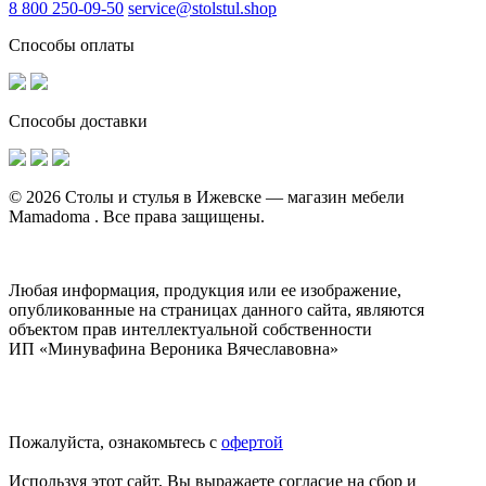
8 800 250-09-50
service@stolstul.shop
Способы оплаты
Способы доставки
© 2026 Столы и стулья в Ижевске — магазин мебели
Mamadoma . Все права защищены.
Любая информация, продукция или ее изображение,
опубликованные на страницах данного сайта, являются
объектом прав интеллектуальной собственности
ИП «Минувафина Вероника Вячеславовна»
Пожалуйста, ознакомьтесь с
офертой
Используя этот сайт, Вы выражаете согласие на сбор и