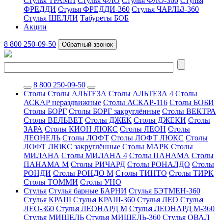
Стулья ТРАМП
Стулья ФЛО
Стулья ФЛО-360
Стулья
ФРЕДДИ
Стулья ФРЕДДИ-360
Стулья ЧАРЛЬЗ-360
Стулья ШЕЛЛИ
Табуреты БОБ
Акции
8 800 250-09-50
Обратный звонок
8 800 250-09-50
Столы
Столы АЛЬТЕЗА
Столы АЛЬТЕЗА 4
Столы
АСКАР нераздвижные
Столы АСКАР-116
Столы БОБИ
Столы БОРГ
Столы БОРГ закруглённые
Столы ВЕКТРА
Столы ВЕЛЬВЕТ
Столы ДЖЕК
Столы ДЖЕКИ
Столы
ЗАРА
Столы КИОН ЛЮКС
Столы ЛЕОН
Столы
ЛЕОНЕЛЬ
Столы ЛОФТ
Столы ЛОФТ ЛЮКС
Столы
ЛОФТ ЛЮКС закруглённые
Столы МАРК
Столы
МИЛАНА
Столы МИЛАНА 4
Столы ПАНАМА
Столы
ПАНАМА М
Столы РИЧАРД
Столы РОНАЛДО
Столы
РОНДИ
Столы РОНДО М
Столы ТИНТО
Столы ТИРК
Столы ТОММИ
Столы УНО
Стулья
Стулья барные БАРНИ
Стулья БЭТМЕН-360
Стулья КРАШ
Стулья КРАШ-360
Стулья ЛЕО
Стулья
ЛЕО-360
Стулья ЛЕОНАРД М
Стулья ЛЕОНАРД М-360
Стулья МИШЕЛЬ
Стулья МИШЕЛЬ-360
Стулья ОВАЛ