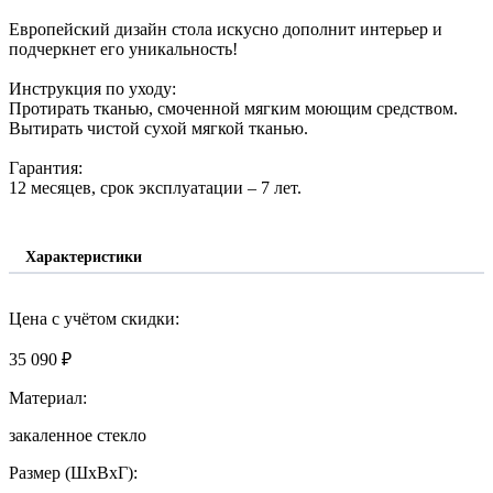
Европейский дизайн стола искусно дополнит интерьер и
подчеркнет его уникальность!
Инструкция по уходу:
Протирать тканью, смоченной мягким моющим средством.
Вытирать чистой сухой мягкой тканью.
Гарантия:
12 месяцев, срок эксплуатации – 7 лет.
Характеристики
Цена с учётом скидки:
35 090 ₽
Материал:
закаленное стекло
Размер (ШхВхГ):