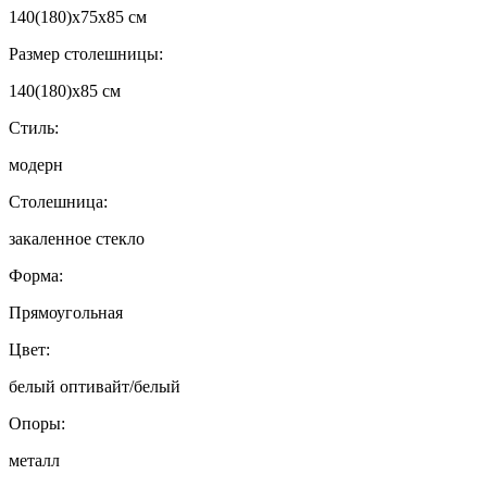
140(180)x75х85 см
Размер столешницы:
140(180)х85 см
Стиль:
модерн
Столешница:
закаленное стекло
Форма:
Прямоугольная
Цвет:
белый оптивайт/белый
Опоры:
металл