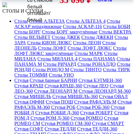
со стеклом
КУПИТЬ
белый
СТОЛЫ И СТУЛЬЯ
оптивайт/
белый
Столы
Столы АЛЬТЕЗА
Столы АЛЬТЕЗА 4
Столы
АСКАР нераздвижные
Столы АСКАР-116
Столы БОБИ
Столы БОРГ
Столы БОРГ закруглённые
Столы ВЕКТРА
Столы ВЕЛЬВЕТ
Столы ДЖЕК
Столы ДЖЕКИ
Столы
ЗАРА
Столы КИОН ЛЮКС
Столы ЛЕОН
Столы
ЛЕОНЕЛЬ
Столы ЛОФТ
Столы ЛОФТ ЛЮКС
Столы
ЛОФТ ЛЮКС закруглённые
Столы МАРК
Столы
МИЛАНА
Столы МИЛАНА 4
Столы ПАНАМА
Столы
ПАНАМА М
Столы РИЧАРД
Столы РОНАЛДО
Столы
РОНДИ
Столы РОНДО М
Столы ТИНТО
Столы ТИРК
Столы ТОММИ
Столы УНО
Стулья
Стулья барные БАРНИ
Стулья БЭТМЕН-360
Стулья КРАШ
Стулья КРАШ-360
Стулья ЛЕО
Стулья
ЛЕО-360
Стулья ЛЕОНАРД М
Стулья ЛЕОНАРД М-360
Стулья МИШЕЛЬ
Стулья МИШЕЛЬ-360
Стулья ОВАЛ
Стулья ОФФИ
Стулья ПОШ
Стулья РАФАЭЛЬ М
Стулья
РАФАЭЛЬ М-360
Стулья РОБ
Стулья РОБ-360
Стулья
РОББИ Д
Стулья РОББИ Д-360
Стулья РОБЕРТ
Стулья
РОМ Д
Стулья РОМ Д-360
Стулья РОМЕО
Стулья
РОМЕО СМ
Стулья РОМЕО СМ-360
Стулья СМАРТ
Стулья СОФТ
Стулья ТЕДДИ
Стулья ТЕДДИ-360