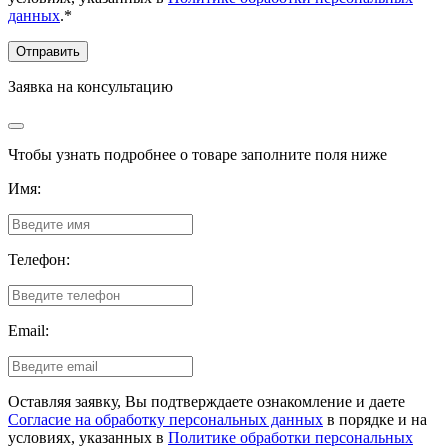
данных
.*
Отправить
Заявка на консультацию
Чтобы узнать подробнее о товаре заполните поля ниже
Имя:
Телефон:
Email:
Оставляя заявку, Вы подтверждаете ознакомление и даете
Согласие на обработку персональных данных
в порядке и на
условиях, указанных в
Политике обработки персональных