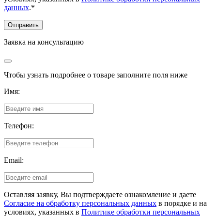
данных
.*
Отправить
Заявка на консультацию
Чтобы узнать подробнее о товаре заполните поля ниже
Имя:
Телефон:
Email:
Оставляя заявку, Вы подтверждаете ознакомление и даете
Согласие на обработку персональных данных
в порядке и на
условиях, указанных в
Политике обработки персональных