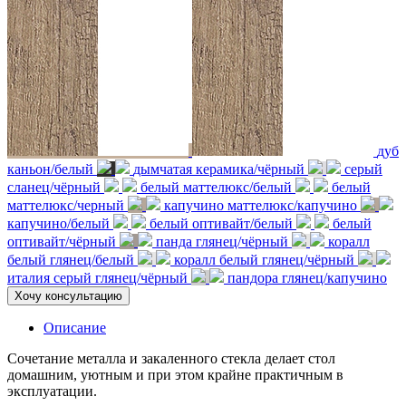
дуб
каньон/белый
дымчатая керамика/чёрный
серый
сланец/чёрный
белый маттелюкс/белый
белый
маттелюкс/черный
капучино маттелюкс/капучино
капучино/белый
белый оптивайт/белый
белый
оптивайт/чёрный
панда глянец/чёрный
коралл
белый глянец/белый
коралл белый глянец/чёрный
италия серый глянец/чёрный
пандора глянец/капучино
Хочу консультацию
Описание
Сочетание металла и закаленного стекла делает стол
домашним, уютным и при этом крайне практичным в
эксплуатации.