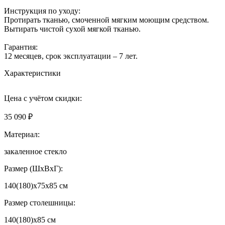
Инструкция по уходу:
Протирать тканью, смоченной мягким моющим средством.
Вытирать чистой сухой мягкой тканью.
Гарантия:
12 месяцев, срок эксплуатации – 7 лет.
Характеристики
Цена с учётом скидки:
35 090 ₽
Материал:
закаленное стекло
Размер (ШхВхГ):
140(180)x75х85 см
Размер столешницы:
140(180)х85 см