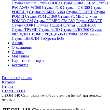
Стулья ОФФИ
Стулья ПОШ
Стулья РАФАЭЛЬ М
Стулья
РАФАЭЛЬ М-360
Стулья РОБ
Стулья РОБ-360
Стулья
РОББИ Д
Стулья РОББИ Д-360
Стулья РОБЕРТ
Стулья
РОМ Д
Стулья РОМ Д-360
Стулья РОМЕО
Стулья
РОМЕО СМ
Стулья РОМЕО СМ-360
Стулья СМАРТ
Стулья СОФТ
Стулья ТЕДДИ
Стулья ТЕДДИ-360
Стулья ТРАМП
Стулья ФЛО
Стулья ФЛО-360
Стулья
ФРЕДДИ
Стулья ФРЕДДИ-360
Стулья ЧАРЛЬЗ-360
Стулья ШЕЛЛИ
Табуреты БОБ
Акции
О компании
Сервис
Магазины
Гарантия и возврат
Контакты
Главная страница
Каталог
Столы
Столы ЛЕОН
ЛЕОН-140 Стол раздвижной со стеклом белый маттелюкс/
черный