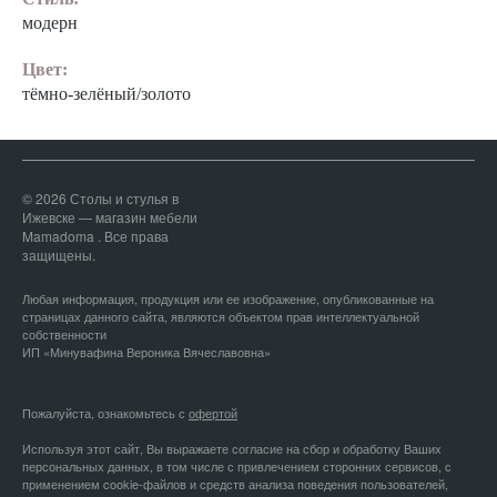
модерн
Цвет:
тёмно-зелёный/золото
© 2026 Столы и стулья в
Ижевске — магазин мебели
Mamadoma . Все права
защищены.
Любая информация, продукция или ее изображение, опубликованные на
страницах данного сайта, являются объектом прав интеллектуальной
собственности
ИП «Минувафина Вероника Вячеславовна»
Пожалуйста, ознакомьтесь с
офертой
Используя этот сайт, Вы выражаете согласие на сбор и обработку Ваших
персональных данных, в том числе с привлечением сторонних сервисов, с
применением cookie-файлов и средств анализа поведения пользователей,