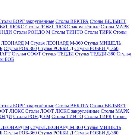
Столы БОРГ закруглённые
Столы ВЕКТРА
Столы ВЕЛЬВЕТ
ЛОФТ ЛЮКС
Столы ЛОФТ ЛЮКС закруглённые
Столы МАРК
РОНДИ
Столы РОНДО М
Столы ТИНТО
Столы ТИРК
Столы
я ЛЕОНАРД М
Стулья ЛЕОНАРД М-360
Стулья МИШЕЛЬ
Б
Стулья РОБ-360
Стулья РОББИ Д
Стулья РОББИ Д-360
МАРТ
Стулья СОФТ
Стулья ТЕДДИ
Стулья ТЕДДИ-360
Стулья
ты БОБ
Столы БОРГ закруглённые
Столы ВЕКТРА
Столы ВЕЛЬВЕТ
ЛОФТ ЛЮКС
Столы ЛОФТ ЛЮКС закруглённые
Столы МАРК
РОНДИ
Столы РОНДО М
Столы ТИНТО
Столы ТИРК
Столы
я ЛЕОНАРД М
Стулья ЛЕОНАРД М-360
Стулья МИШЕЛЬ
Б
Стулья РОБ-360
Стулья РОББИ Д
Стулья РОББИ Д-360