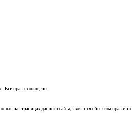
 . Все права защищены.
нные на страницах данного сайта, являются объектом прав инт