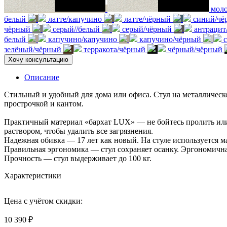
мол
белый
латте/капучино
латте/чёрный
синий/чё
чёрный
серый//белый
серый/чёрный
антрацит
белый
капучино/капучино
капучино/чёрный
зелёный/чёрный
терракота/чёрный
чёрный/чёрный
Хочу консультацию
Описание
Стильный и удобный для дома или офиса. Стул на металлическ
прострочкой и кантом.
Практичный материал «бархат LUX» — не бойтесь пролить или 
раствором, чтобы удалить все загрязнения.
Надежная обивка — 17 лет как новый. На стуле используется 
Правильная эргономика — стул сохраняет осанку. Эргономична
Прочность — стул выдерживает до 100 кг.
Характеристики
Цена с учётом скидки:
10 390 ₽