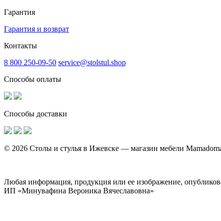
Гарантия
Гарантия и возврат
Контакты
8 800 250-09-50
service@stolstul.shop
Способы оплаты
Способы доставки
© 2026 Столы и стулья в Ижевске — магазин мебели Mamadoma
Любая информация, продукция или ее изображение, опубликова
ИП «Минувафина Вероника Вячеславовна»