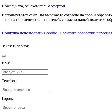
Пожалуйста, ознакомьтесь с
офертой
Используя этот сайт, Вы выражаете согласие на сбор и обрабо
анализа поведения пользователей, согласно нашей политике о
Политика использования cookie
|
Политика обработки персона
Заказать звонок
Имя:
Телефон:
Город: