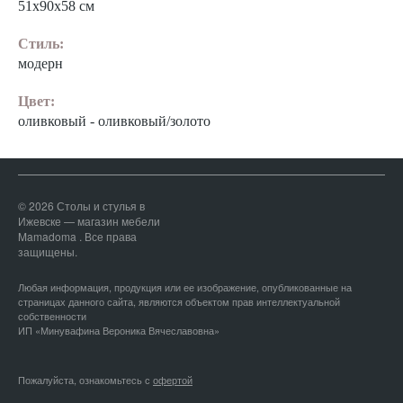
51х90х58 см
Стиль:
модерн
Цвет:
оливковый - оливковый/золото
© 2026 Столы и стулья в
Ижевске — магазин мебели
Mamadoma . Все права
защищены.
Любая информация, продукция или ее изображение, опубликованные на
страницах данного сайта, являются объектом прав интеллектуальной
собственности
ИП «Минувафина Вероника Вячеславовна»
Пожалуйста, ознакомьтесь с
офертой