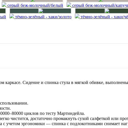
серый беж-молочный/белый
серый беж-молочный/капуч
лый
тёмно-зелёный - хаки/золото
тёмно-зелёный - хаки/
ом каркасе. Сидение и спинка стула в мягкой обивке, выполнен
спользовании.
мости.
0000–80000 циклов по тесту Мартиндейла.
егко чистится, достаточно промакнуть сухой салфеткой или прот
на с учетом эргономики — спинка с подлокотниками снимает наг