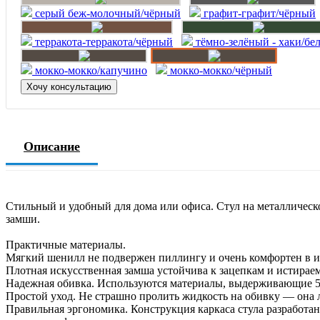
серый беж-молочный/чёрный
графит-графит/чёрный
терракота-терракота/чёрный
тёмно-зелёный - хаки/бе
мокко-мокко/капучино
мокко-мокко/чёрный
Хочу консультацию
Описание
Стильный и удобный для дома или офиса. Стул на металлическ
замши.
Практичные материалы.
Мягкий шенилл не подвержен пиллингу и очень комфортен в и
Плотная искусственная замша устойчива к зацепкам и истирае
Надежная обивка. Используются материалы, выдерживающие 5
Простой уход. Не страшно пролить жидкость на обивку — она л
Правильная эргономика. Конструкция каркаса стула разработа