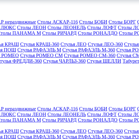
Р нераздвижные
Столы АСКАР-116
Столы БОБИ
Столы БОРГ
Н ЛЮКС
Столы ЛЕОН
Столы ЛЕОНЕЛЬ
Столы ЛОФТ
Столы 
Столы ПАНАМА М
Столы РИЧАРД
Столы РОНАЛДО
Столы 
ья КРАШ
Стулья КРАШ-360
Стулья ЛЕО
Стулья ЛЕО-360
Стуль
ья ПОШ
Стулья РАФАЭЛЬ М
Стулья РАФАЭЛЬ М-360
Стулья РО
я РОМЕО
Стулья РОМЕО СМ
Стулья РОМЕО СМ-360
Стулья С
тулья ФРЕДДИ-360
Стулья ЧАРЛЬЗ-360
Стулья ШЕЛЛИ
Табуре
Р нераздвижные
Столы АСКАР-116
Столы БОБИ
Столы БОРГ
Н ЛЮКС
Столы ЛЕОН
Столы ЛЕОНЕЛЬ
Столы ЛОФТ
Столы 
Столы ПАНАМА М
Столы РИЧАРД
Столы РОНАЛДО
Столы 
ья КРАШ
Стулья КРАШ-360
Стулья ЛЕО
Стулья ЛЕО-360
Стуль
ья ПОШ
Стулья РАФАЭЛЬ М
Стулья РАФАЭЛЬ М-360
Стулья РО