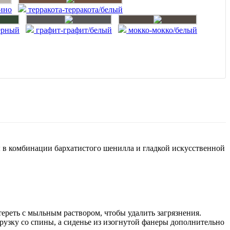
ино
терракота-терракота/белый
чёрный
графит-графит/белый
мокко-мокко/белый
ы в комбинации бархатистого шенилла и гладкой искусственной
ереть с мыльным раствором, чтобы удалить загрязнения.
рузку со спины, а сиденье из изогнутой фанеры дополнительно