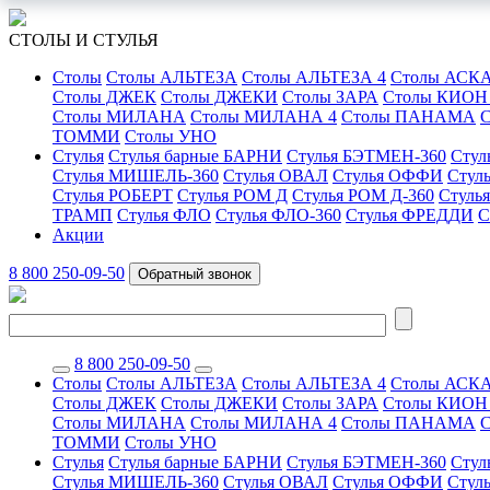
СТОЛЫ И СТУЛЬЯ
Столы
Столы АЛЬТЕЗА
Столы АЛЬТЕЗА 4
Столы АСКА
Столы ДЖЕК
Столы ДЖЕКИ
Столы ЗАРА
Столы КИО
Столы МИЛАНА
Столы МИЛАНА 4
Столы ПАНАМА
ТОММИ
Столы УНО
Стулья
Стулья барные БАРНИ
Стулья БЭТМЕН-360
Стул
Стулья МИШЕЛЬ-360
Стулья ОВАЛ
Стулья ОФФИ
Стул
Стулья РОБЕРТ
Стулья РОМ Д
Стулья РОМ Д-360
Стуль
ТРАМП
Стулья ФЛО
Стулья ФЛО-360
Стулья ФРЕДДИ
С
Акции
8 800 250-09-50
Обратный звонок
8 800 250-09-50
Столы
Столы АЛЬТЕЗА
Столы АЛЬТЕЗА 4
Столы АСКА
Столы ДЖЕК
Столы ДЖЕКИ
Столы ЗАРА
Столы КИО
Столы МИЛАНА
Столы МИЛАНА 4
Столы ПАНАМА
ТОММИ
Столы УНО
Стулья
Стулья барные БАРНИ
Стулья БЭТМЕН-360
Стул
Стулья МИШЕЛЬ-360
Стулья ОВАЛ
Стулья ОФФИ
Стул