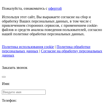
Пожалуйста, ознакомьтесь с
офертой
Используя этот сайт, Вы выражаете согласие на сбор и
обработку Ваших персональных данных, в том числе с
привлечением сторонних сервисов, с применением cookie-
файлов и средств анализа поведения пользователей, согласно
нашей политике обработки персональных данных.
Политика использования cookie
|
Политика обработки
персональных данных
|
Согласие на обработку персональных
данных
Заказать звонок
Имя:
Телефон: