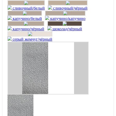
сливочный/белый
сливочный/чёрный
капучино/белый
капучино/капучино
капучино/чёрный
шоколад/чёрный
серый жемчуг/чёрный