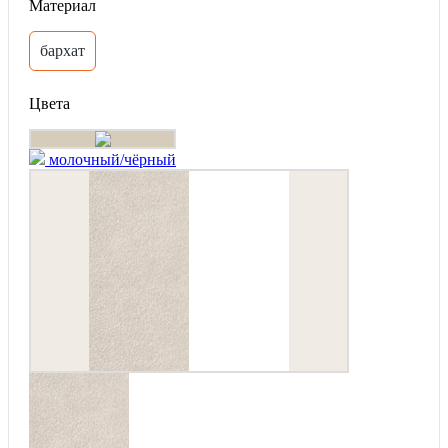
Материал
бархат
Цвета
молочный/чёрный