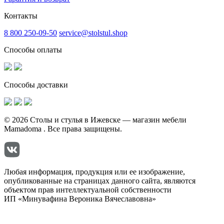
Контакты
8 800 250-09-50
service@stolstul.shop
Способы оплаты
Способы доставки
© 2026 Столы и стулья в Ижевске — магазин мебели
Mamadoma . Все права защищены.
Любая информация, продукция или ее изображение,
опубликованные на страницах данного сайта, являются
объектом прав интеллектуальной собственности
ИП «Минувафина Вероника Вячеславовна»