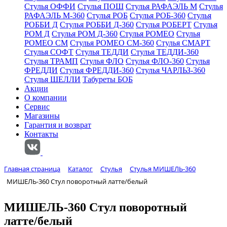
Стулья ОФФИ
Стулья ПОШ
Стулья РАФАЭЛЬ М
Стулья
РАФАЭЛЬ М-360
Стулья РОБ
Стулья РОБ-360
Стулья
РОББИ Д
Стулья РОББИ Д-360
Стулья РОБЕРТ
Стулья
РОМ Д
Стулья РОМ Д-360
Стулья РОМЕО
Стулья
РОМЕО СМ
Стулья РОМЕО СМ-360
Стулья СМАРТ
Стулья СОФТ
Стулья ТЕДДИ
Стулья ТЕДДИ-360
Стулья ТРАМП
Стулья ФЛО
Стулья ФЛО-360
Стулья
ФРЕДДИ
Стулья ФРЕДДИ-360
Стулья ЧАРЛЬЗ-360
Стулья ШЕЛЛИ
Табуреты БОБ
Акции
О компании
Сервис
Магазины
Гарантия и возврат
Контакты
Главная страница
Каталог
Стулья
Стулья МИШЕЛЬ-360
МИШЕЛЬ-360 Стул поворотный латте/белый
МИШЕЛЬ-360 Стул поворотный
латте/белый