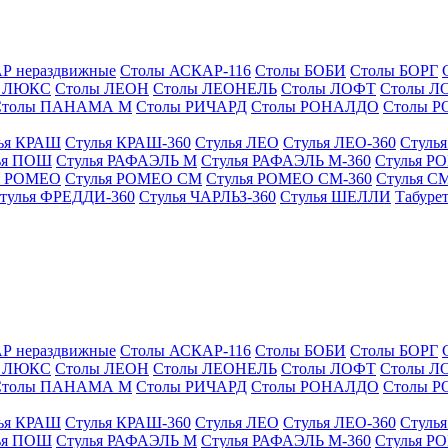
Р нераздвижные
Столы АСКАР-116
Столы БОБИ
Столы БОРГ
Н ЛЮКС
Столы ЛЕОН
Столы ЛЕОНЕЛЬ
Столы ЛОФТ
Столы 
Столы ПАНАМА М
Столы РИЧАРД
Столы РОНАЛДО
Столы 
ья КРАШ
Стулья КРАШ-360
Стулья ЛЕО
Стулья ЛЕО-360
Стуль
ья ПОШ
Стулья РАФАЭЛЬ М
Стулья РАФАЭЛЬ М-360
Стулья РО
я РОМЕО
Стулья РОМЕО СМ
Стулья РОМЕО СМ-360
Стулья С
тулья ФРЕДДИ-360
Стулья ЧАРЛЬЗ-360
Стулья ШЕЛЛИ
Табуре
Р нераздвижные
Столы АСКАР-116
Столы БОБИ
Столы БОРГ
Н ЛЮКС
Столы ЛЕОН
Столы ЛЕОНЕЛЬ
Столы ЛОФТ
Столы 
Столы ПАНАМА М
Столы РИЧАРД
Столы РОНАЛДО
Столы 
ья КРАШ
Стулья КРАШ-360
Стулья ЛЕО
Стулья ЛЕО-360
Стуль
ья ПОШ
Стулья РАФАЭЛЬ М
Стулья РАФАЭЛЬ М-360
Стулья РО