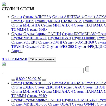
СТОЛЫ И СТУЛЬЯ
Столы
Столы АЛЬТЕЗА
Столы АЛЬТЕЗА 4
Столы АСКА
Столы ДЖЕК
Столы ДЖЕКИ
Столы ЗАРА
Столы КИО
Столы МИЛАНА
Столы МИЛАНА 4
Столы ПАНАМА
ТОММИ
Столы УНО
Стулья
Стулья барные БАРНИ
Стулья БЭТМЕН-360
Стул
Стулья МИШЕЛЬ-360
Стулья ОВАЛ
Стулья ОФФИ
Стул
Стулья РОБЕРТ
Стулья РОМ Д
Стулья РОМ Д-360
Стуль
ТРАМП
Стулья ФЛО
Стулья ФЛО-360
Стулья ФРЕДДИ
С
Акции
8 800 250-09-50
Обратный звонок
8 800 250-09-50
Столы
Столы АЛЬТЕЗА
Столы АЛЬТЕЗА 4
Столы АСКА
Столы ДЖЕК
Столы ДЖЕКИ
Столы ЗАРА
Столы КИО
Столы МИЛАНА
Столы МИЛАНА 4
Столы ПАНАМА
ТОММИ
Столы УНО
Стулья
Стулья барные БАРНИ
Стулья БЭТМЕН-360
Стул
Стулья МИШЕЛЬ-360
Стулья ОВАЛ
Стулья ОФФИ
Стул