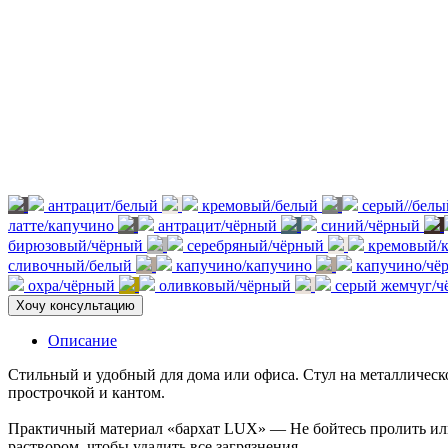
антрацит/белый
кремовый/белый
серый//белы
латте/капучино
антрацит/чёрный
синий/чёрный
бирюзовый/чёрный
серебряный/чёрный
кремовый/
сливочный/белый
капучино/капучино
капучино/чё
охра/чёрный
оливковый/чёрный
серый жемчуг/ч
Хочу консультацию
Описание
Стильный и удобный для дома или офиса. Стул на металлическ
прострочкой и кантом.
Практичный материал «бархат LUX» — Не бойтесь пролить или 
раствором, чтобы удалить все загрязнения.