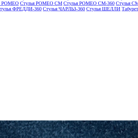
я РОМЕО
Стулья РОМЕО СМ
Стулья РОМЕО СМ-360
Стулья С
тулья ФРЕДДИ-360
Стулья ЧАРЛЬЗ-360
Стулья ШЕЛЛИ
Табуре