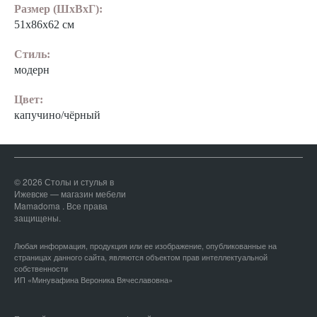
Размер (ШхВхГ):
51х86х62 см
Стиль:
модерн
Цвет:
капучино/чёрный
© 2026 Столы и стулья в
Ижевске — магазин мебели
Mamadoma . Все права
защищены.
Любая информация, продукция или ее изображение, опубликованные на
страницах данного сайта, являются объектом прав интеллектуальной
собственности
ИП «Минувафина Вероника Вячеславовна»