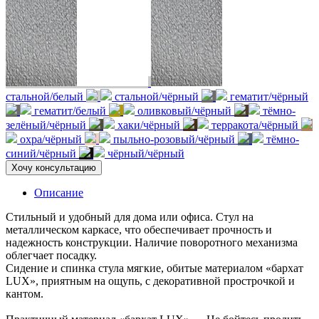
стальной/белый
стальной/чёрный
гематит/чёрный
гематит/белый
оливковый/чёрный
тёмно-
зелёный/чёрный
хаки/чёрный
терракота/чёрный
охра/чёрный
пыльно-розовый/чёрный
тёмно-
синий/чёрный
чёрный/чёрный
Хочу консультацию
Описание
Стильный и удобный для дома или офиса. Стул на
металлическом каркасе, что обеспечивает прочность и
надежность конструкции. Наличие поворотного механизма
облегчает посадку.
Сидение и спинка стула мягкие, обитые материалом «бархат
LUX», приятным на ощупь, с декоративной прострочкой и
кантом.