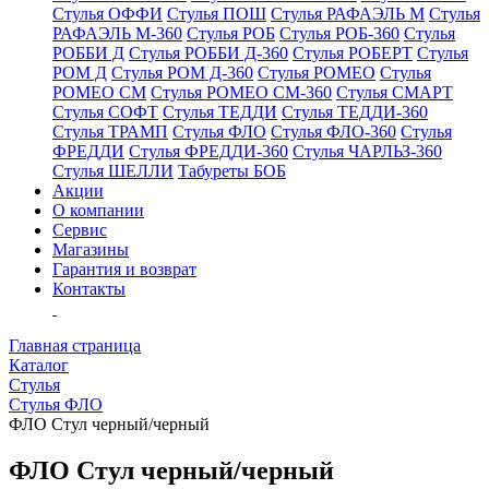
Стулья ОФФИ
Стулья ПОШ
Стулья РАФАЭЛЬ М
Стулья
РАФАЭЛЬ М-360
Стулья РОБ
Стулья РОБ-360
Стулья
РОББИ Д
Стулья РОББИ Д-360
Стулья РОБЕРТ
Стулья
РОМ Д
Стулья РОМ Д-360
Стулья РОМЕО
Стулья
РОМЕО СМ
Стулья РОМЕО СМ-360
Стулья СМАРТ
Стулья СОФТ
Стулья ТЕДДИ
Стулья ТЕДДИ-360
Стулья ТРАМП
Стулья ФЛО
Стулья ФЛО-360
Стулья
ФРЕДДИ
Стулья ФРЕДДИ-360
Стулья ЧАРЛЬЗ-360
Стулья ШЕЛЛИ
Табуреты БОБ
Акции
О компании
Сервис
Магазины
Гарантия и возврат
Контакты
Главная страница
Каталог
Стулья
Стулья ФЛО
ФЛО Стул черный/черный
ФЛО Стул черный/черный