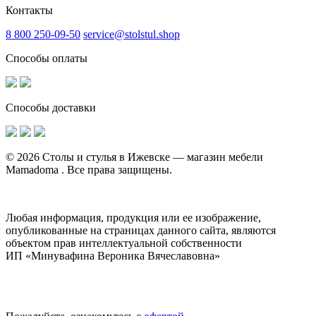
Контакты
8 800 250-09-50
service@stolstul.shop
Способы оплаты
Способы доставки
© 2026 Столы и стулья в Ижевске — магазин мебели
Mamadoma . Все права защищены.
Любая информация, продукция или ее изображение,
опубликованные на страницах данного сайта, являются
объектом прав интеллектуальной собственности
ИП «Минувафина Вероника Вячеславовна»