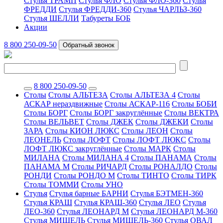
Стулья ТРАМП
Стулья ФЛО
Стулья ФЛО-360
Стулья
ФРЕДДИ
Стулья ФРЕДДИ-360
Стулья ЧАРЛЬЗ-360
Стулья ШЕЛЛИ
Табуреты БОБ
Акции
8 800 250-09-50
Обратный звонок
8 800 250-09-50
Столы
Столы АЛЬТЕЗА
Столы АЛЬТЕЗА 4
Столы
АСКАР нераздвижные
Столы АСКАР-116
Столы БОБИ
Столы БОРГ
Столы БОРГ закруглённые
Столы ВЕКТРА
Столы ВЕЛЬВЕТ
Столы ДЖЕК
Столы ДЖЕКИ
Столы
ЗАРА
Столы КИОН ЛЮКС
Столы ЛЕОН
Столы
ЛЕОНЕЛЬ
Столы ЛОФТ
Столы ЛОФТ ЛЮКС
Столы
ЛОФТ ЛЮКС закруглённые
Столы МАРК
Столы
МИЛАНА
Столы МИЛАНА 4
Столы ПАНАМА
Столы
ПАНАМА М
Столы РИЧАРД
Столы РОНАЛДО
Столы
РОНДИ
Столы РОНДО М
Столы ТИНТО
Столы ТИРК
Столы ТОММИ
Столы УНО
Стулья
Стулья барные БАРНИ
Стулья БЭТМЕН-360
Стулья КРАШ
Стулья КРАШ-360
Стулья ЛЕО
Стулья
ЛЕО-360
Стулья ЛЕОНАРД М
Стулья ЛЕОНАРД М-360
Стулья МИШЕЛЬ
Стулья МИШЕЛЬ-360
Стулья ОВАЛ