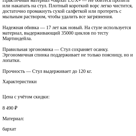
Практичный материал «бархат LUX» — Не бойтесь пролить
или накапать на стул. Плотный короткий ворс легко чистится,
достаточно промакнуть сухой салфеткой или протереть с
мыльным раствором, чтобы удалить все загрязнения.
Надежная обивка — 17 лет как новый. На стуле используется
материал, выдерживающий 35000 циклов по тесту
Мартиндейла.
Правильная эргономика — Стул сохраняет осанку.
Эргономичная спинка поддерживает не только поясницу, но и
лопатки.
Прочность — Стул выдерживает до 120 кг.
Характеристики
Цена с учётом скидки:
8 490 ₽
Материал:
бархат