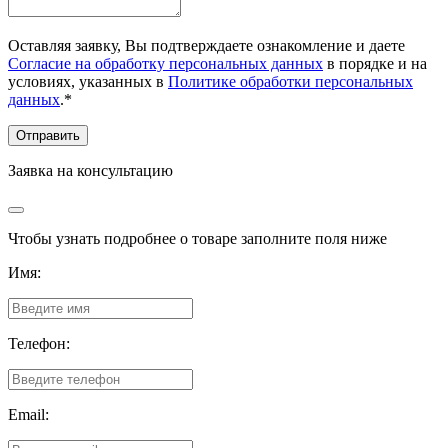
Оставляя заявку, Вы подтверждаете ознакомление и даете
Согласие на обработку персональных данных
в порядке и на
условиях, указанных в
Политике обработки персональных
данных
.*
Отправить
Заявка на консультацию
Чтобы узнать подробнее о товаре заполните поля ниже
Имя:
Телефон:
Email: