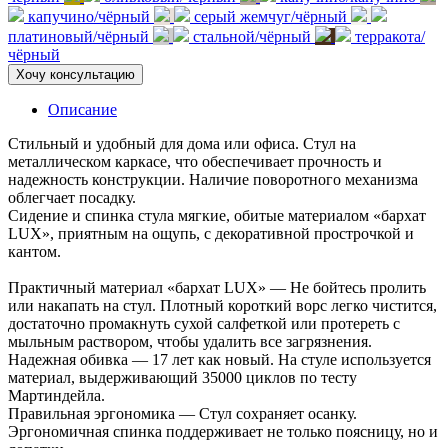
капучино/чёрный
серый жемчуг/чёрный
платиновый/чёрный
стальной/чёрный
терракота/
чёрный
Хочу консультацию
Описание
Стильный и удобный для дома или офиса. Стул на
металлическом каркасе, что обеспечивает прочность и
надежность конструкции. Наличие поворотного механизма
облегчает посадку.
Сидение и спинка стула мягкие, обитые материалом «бархат
LUX», приятным на ощупь, с декоративной прострочкой и
кантом.
Практичный материал «бархат LUX» — Не бойтесь пролить
или накапать на стул. Плотный короткий ворс легко чистится,
достаточно промакнуть сухой салфеткой или протереть с
мыльным раствором, чтобы удалить все загрязнения.
Надежная обивка — 17 лет как новый. На стуле используется
материал, выдерживающий 35000 циклов по тесту
Мартиндейла.
Правильная эргономика — Стул сохраняет осанку.
Эргономичная спинка поддерживает не только поясницу, но и