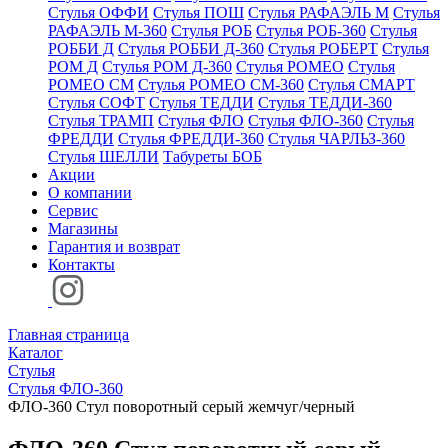
Стулья ОФФИ
Стулья ПОШ
Стулья РАФАЭЛЬ М
Стулья
РАФАЭЛЬ М-360
Стулья РОБ
Стулья РОБ-360
Стулья
РОББИ Д
Стулья РОББИ Д-360
Стулья РОБЕРТ
Стулья
РОМ Д
Стулья РОМ Д-360
Стулья РОМЕО
Стулья
РОМЕО СМ
Стулья РОМЕО СМ-360
Стулья СМАРТ
Стулья СОФТ
Стулья ТЕДДИ
Стулья ТЕДДИ-360
Стулья ТРАМП
Стулья ФЛО
Стулья ФЛО-360
Стулья
ФРЕДДИ
Стулья ФРЕДДИ-360
Стулья ЧАРЛЬЗ-360
Стулья ШЕЛЛИ
Табуреты БОБ
Акции
О компании
Сервис
Магазины
Гарантия и возврат
Контакты
Главная страница
Каталог
Стулья
Стулья ФЛО-360
ФЛО-360 Стул поворотный серый жемчуг/черный