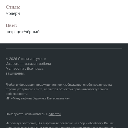
Стиль:
модерн
Цвет:
антрацит/чёрный
© 2026 Столы и стулья в
Ижевске — магазин мебели
Mamadoma . Все права
защищены.
Любая информация, продукция или ее изображение, опубликованные на
страницах данного сайта, являются объектом прав интеллектуальной
собственности
ИП «Минувафина Вероника Вячеславовна»
Пожалуйста, ознакомьтесь с
офертой
Используя этот сайт, Вы выражаете согласие на сбор и обработку Ваших
персональных данных, в том числе с привлечением сторонних сервисов, с