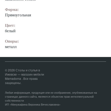
Форма:
Прямоугольная
Цвет:
белый
Опоры:
металл
© 2026 Столы и стулья в
Ижевске — магазин мебели
Mamadoma . Все права
защищены.
Любая информация, продукция или ее изображение, опубликованные на
страницах данного сайта, являются объектом прав интеллектуальной
собственности
ИП «Минувафина Вероника Вячеславовна»