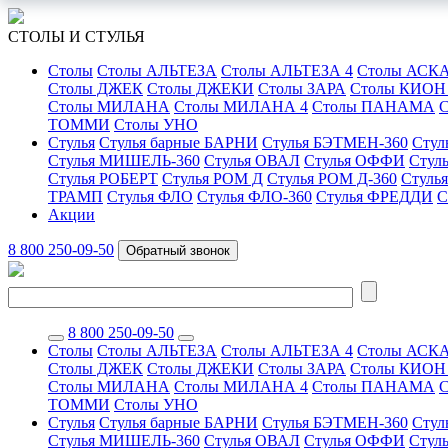
СТОЛЫ И СТУЛЬЯ
Столы
Столы АЛЬТЕЗА
Столы АЛЬТЕЗА 4
Столы АСКА
Столы ДЖЕК
Столы ДЖЕКИ
Столы ЗАРА
Столы КИО
Столы МИЛАНА
Столы МИЛАНА 4
Столы ПАНАМА
ТОММИ
Столы УНО
Стулья
Стулья барные БАРНИ
Стулья БЭТМЕН-360
Стул
Стулья МИШЕЛЬ-360
Стулья ОВАЛ
Стулья ОФФИ
Стул
Стулья РОБЕРТ
Стулья РОМ Д
Стулья РОМ Д-360
Стуль
ТРАМП
Стулья ФЛО
Стулья ФЛО-360
Стулья ФРЕДДИ
С
Акции
8 800 250-09-50
Обратный звонок
8 800 250-09-50
Столы
Столы АЛЬТЕЗА
Столы АЛЬТЕЗА 4
Столы АСКА
Столы ДЖЕК
Столы ДЖЕКИ
Столы ЗАРА
Столы КИО
Столы МИЛАНА
Столы МИЛАНА 4
Столы ПАНАМА
ТОММИ
Столы УНО
Стулья
Стулья барные БАРНИ
Стулья БЭТМЕН-360
Стул
Стулья МИШЕЛЬ-360
Стулья ОВАЛ
Стулья ОФФИ
Стул