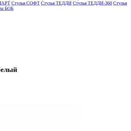
МАРТ
Стулья СОФТ
Стулья ТЕДДИ
Стулья ТЕДДИ-360
Стулья
ты БОБ
белый