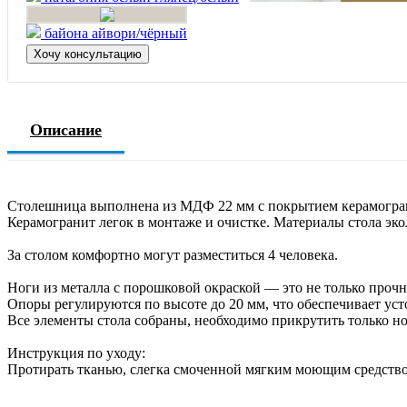
байона айвори/чёрный
Хочу консультацию
Описание
Столешница выполнена из МДФ 22 мм с покрытием керамограни
Керамогранит легок в монтаже и очистке. Материалы стола эко
За столом комфортно могут разместиться 4 человека.
Ноги из металла с порошковой окраской — это не только прочн
Опоры регулируются по высоте до 20 мм, что обеспечивает уст
Все элементы стола собраны, необходимо прикрутить только но
Инструкция по уходу:
Протирать тканью, слегка смоченной мягким моющим средство