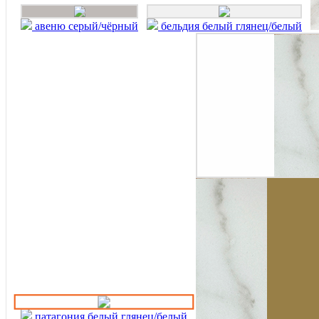
авеню серый/чёрный
бельдия белый глянец/белый
патагония белый глянец/белый