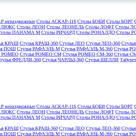
Р нераздвижные
Столы АСКАР-116
Столы БОБИ
Столы БОРГ
Н ЛЮКС
Столы ЛЕОН
Столы ЛЕОНЕЛЬ
Столы ЛОФТ
Столы 
Столы ПАНАМА М
Столы РИЧАРД
Столы РОНАЛДО
Столы 
ья КРАШ
Стулья КРАШ-360
Стулья ЛЕО
Стулья ЛЕО-360
Стуль
ья ПОШ
Стулья РАФАЭЛЬ М
Стулья РАФАЭЛЬ М-360
Стулья РО
я РОМЕО
Стулья РОМЕО СМ
Стулья РОМЕО СМ-360
Стулья С
тулья ФРЕДДИ-360
Стулья ЧАРЛЬЗ-360
Стулья ШЕЛЛИ
Табуре
Р нераздвижные
Столы АСКАР-116
Столы БОБИ
Столы БОРГ
Н ЛЮКС
Столы ЛЕОН
Столы ЛЕОНЕЛЬ
Столы ЛОФТ
Столы 
Столы ПАНАМА М
Столы РИЧАРД
Столы РОНАЛДО
Столы 
ья КРАШ
Стулья КРАШ-360
Стулья ЛЕО
Стулья ЛЕО-360
Стуль
ья ПОШ
Стулья РАФАЭЛЬ М
Стулья РАФАЭЛЬ М-360
Стулья РО