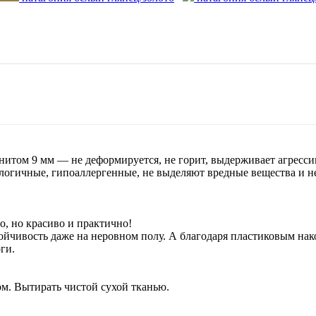
том 9 мм — не деформируется, не горит, выдерживает агрессив
логичные, гипоаллергенные, не выделяют вредные вещества и не
о, но красиво и практично!
ойчивость даже на неровном полу. А благодаря пластиковым нак
ги.
м. Вытирать чистой сухой тканью.