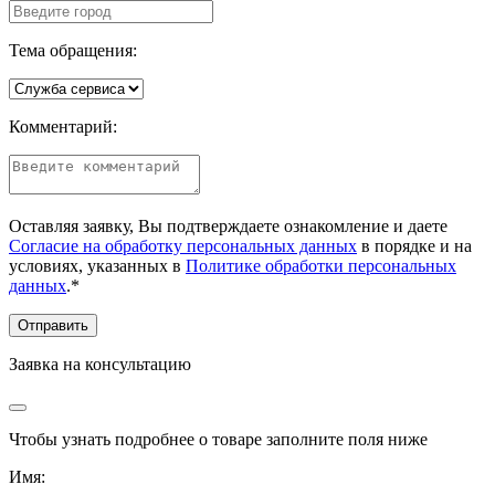
Тема обращения:
Комментарий:
Оставляя заявку, Вы подтверждаете ознакомление и даете
Согласие на обработку персональных данных
в порядке и на
условиях, указанных в
Политике обработки персональных
данных
.*
Отправить
Заявка на консультацию
Чтобы узнать подробнее о товаре заполните поля ниже
Имя: