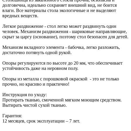
долговечна, идеально сохраняет внешний вид, не боится
влаги. Все материалы стола экологичные и не выделяют
вредных веществ.
Легкое раздвижение - стол легко может раздвинуть один
человек. Механизм раздвижения - шариковые направляющие,
скрыт за царгу (основание), поэтому стол безопасен для детей.
Механизм вкладного элемента - бабочка, легко разложить,
достаточно потянуть одной рукой.
Опоры регулируются по высоте до 20 мм, что обеспечивает
устойчивость даже на неровном полу.
Опоры из металла с порошковой окраской - это не только
прочно, но красиво и практично!
Инструкция по уходу:
Протирать тканью, смоченной мягким моющим средством.
Вытирать чистой сухой тканью.
Гарантия:
12 месяцев, срок эксплуатации – 7 лет.