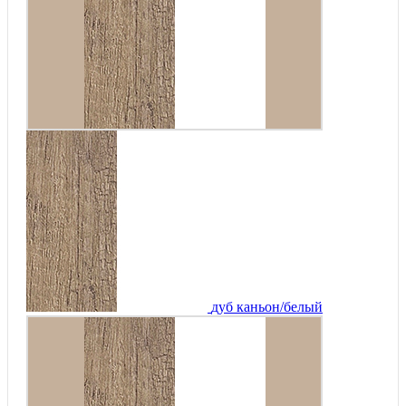
дуб каньон/белый