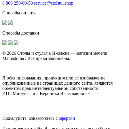
8 800 250-09-50
service@stolstul.shop
Способы оплаты
Способы доставки
© 2026 Столы и стулья в Ижевске — магазин мебели
Mamadoma . Все права защищены.
Любая информация, продукция или ее изображение,
опубликованные на страницах данного сайта, являются
объектом прав интеллектуальной собственности
ИП «Минувафина Вероника Вячеславовна»
Пожалуйста, ознакомьтесь с
офертой
Используя этот сайт, Вы выражаете согласие на сбор и