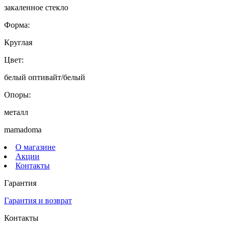
закаленное стекло
Форма:
Круглая
Цвет:
белый оптивайт/белый
Опоры:
металл
mamadoma
О магазине
Акции
Контакты
Гарантия
Гарантия и возврат
Контакты