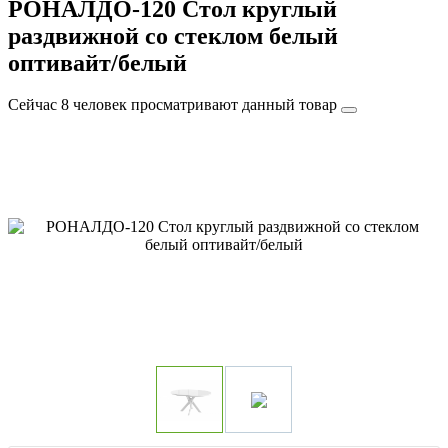
РОНАЛДО-120 Стол круглый
раздвижной со стеклом белый
оптивайт/белый
Сейчас 8 человек просматривают данный товар