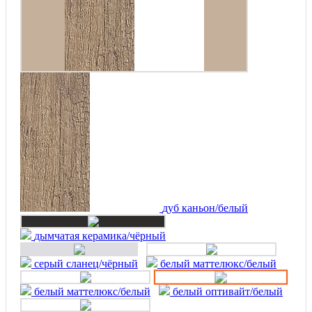
дуб каньон/белый
дымчатая керамика/чёрный
серый сланец/чёрный
белый маттелюкс/белый
белый маттелюкс/белый
белый оптивайт/белый