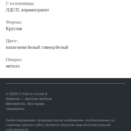
Столешница:
ЛДСП, керамогранит
Форма:
Круглая
Цвет:
патагония белый глянец/белый
Опоры:
металл
© 2026 Столы и стулья в
Ижевске — магазин мебели
Mamadoma . Все права
защищены.
Любая информация, продукция или ее изображение, опубликованные на
страницах данного сайта, являются объектом прав интеллектуальной
собственности