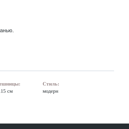
канью.
лешницы:
Стиль:
115 см
модерн