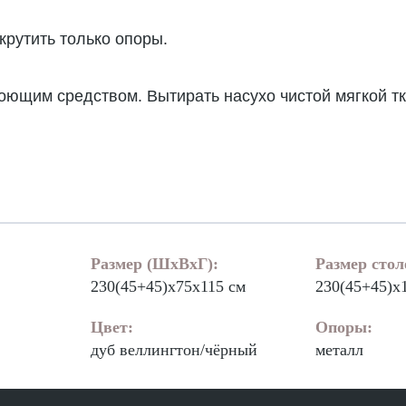
крутить только опоры.
оющим средством. Вытирать насухо чистой мягкой т
Размер (ШхВхГ):
Размер сто
230(45+45)x75х115 см
230(45+45)x
Цвет:
Опоры:
дуб веллингтон/чёрный
металл