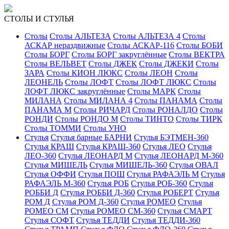
СТОЛЫ И СТУЛЬЯ
Столы
Столы АЛЬТЕЗА
Столы АЛЬТЕЗА 4
Столы
АСКАР нераздвижные
Столы АСКАР-116
Столы БОБИ
Столы БОРГ
Столы БОРГ закруглённые
Столы ВЕКТРА
Столы ВЕЛЬВЕТ
Столы ДЖЕК
Столы ДЖЕКИ
Столы
ЗАРА
Столы КИОН ЛЮКС
Столы ЛЕОН
Столы
ЛЕОНЕЛЬ
Столы ЛОФТ
Столы ЛОФТ ЛЮКС
Столы
ЛОФТ ЛЮКС закруглённые
Столы МАРК
Столы
МИЛАНА
Столы МИЛАНА 4
Столы ПАНАМА
Столы
ПАНАМА М
Столы РИЧАРД
Столы РОНАЛДО
Столы
РОНДИ
Столы РОНДО М
Столы ТИНТО
Столы ТИРК
Столы ТОММИ
Столы УНО
Стулья
Стулья барные БАРНИ
Стулья БЭТМЕН-360
Стулья КРАШ
Стулья КРАШ-360
Стулья ЛЕО
Стулья
ЛЕО-360
Стулья ЛЕОНАРД М
Стулья ЛЕОНАРД М-360
Стулья МИШЕЛЬ
Стулья МИШЕЛЬ-360
Стулья ОВАЛ
Стулья ОФФИ
Стулья ПОШ
Стулья РАФАЭЛЬ М
Стулья
РАФАЭЛЬ М-360
Стулья РОБ
Стулья РОБ-360
Стулья
РОББИ Д
Стулья РОББИ Д-360
Стулья РОБЕРТ
Стулья
РОМ Д
Стулья РОМ Д-360
Стулья РОМЕО
Стулья
РОМЕО СМ
Стулья РОМЕО СМ-360
Стулья СМАРТ
Стулья СОФТ
Стулья ТЕДДИ
Стулья ТЕДДИ-360