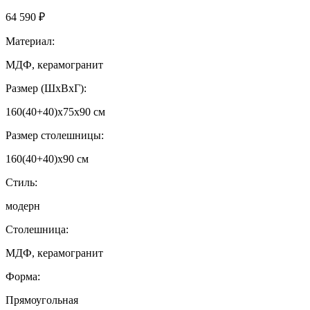
64 590 ₽
Материал:
МДФ, керамогранит
Размер (ШхВхГ):
160(40+40)x75x90 см
Размер столешницы:
160(40+40)x90 см
Стиль:
модерн
Столешница:
МДФ, керамогранит
Форма:
Прямоугольная