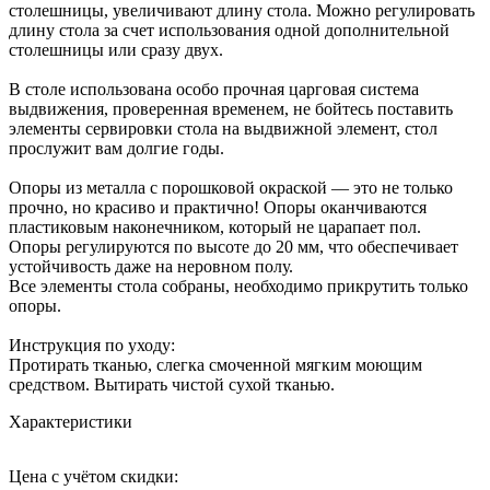
столешницы, увеличивают длину стола. Можно регулировать
длину стола за счет использования одной дополнительной
столешницы или сразу двух.
В столе использована особо прочная царговая система
выдвижения, проверенная временем, не бойтесь поставить
элементы сервировки стола на выдвижной элемент, стол
прослужит вам долгие годы.
Опоры из металла с порошковой окраской — это не только
прочно, но красиво и практично! Опоры оканчиваются
пластиковым наконечником, который не царапает пол.
Опоры регулируются по высоте до 20 мм, что обеспечивает
устойчивость даже на неровном полу.
Все элементы стола собраны, необходимо прикрутить только
опоры.
Инструкция по уходу:
Протирать тканью, слегка смоченной мягким моющим
средством. Вытирать чистой сухой тканью.
Характеристики
Цена с учётом скидки: