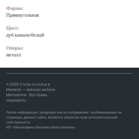
Форма:
Прямоугольная
Цвет:
дуб каньон/белый
Опоры:
металл
© 2026 Столы и стулья в
Ижевске — магазин мебели
Mamadoma . Все права
защищены.
Любая информация, продукция или ее изображение, опубликованные на
страницах данного сайта, являются объектом прав интеллектуальной
собственности
ИП «Минувафина Вероника Вячеславовна»