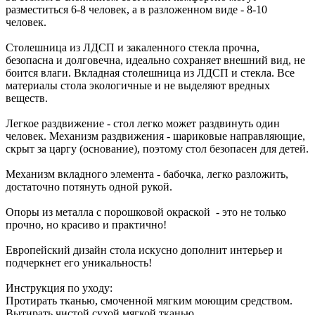
разместиться 6-8 человек, а в разложенном виде - 8-10
человек.
Столешница из ЛДСП и закаленного стекла прочна,
безопасна и долговечна, идеально сохраняет внешний вид, не
боится влаги. Вкладная столешница из ЛДСП и стекла. Все
материалы стола экологичные и не выделяют вредных
веществ.
Легкое раздвижение - стол легко может раздвинуть один
человек. Механизм раздвижения - шариковые направляющие,
скрыт за царгу (основание), поэтому стол безопасен для детей.
Механизм вкладного элемента - бабочка, легко разложить,
достаточно потянуть одной рукой.
Опоры из металла с порошковой окраской - это не только
прочно, но красиво и практично!
Европейский дизайн стола искусно дополнит интерьер и
подчеркнет его уникальность!
Инструкция по уходу:
Протирать тканью, смоченной мягким моющим средством.
Вытирать чистой сухой мягкой тканью.