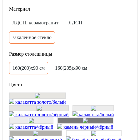
Материал
ЛДСП, керамогранит
ЛДСП
закаленное стекло
Размер столешницы
160(200)х90 см
160(205)х90 см
Цвета
калакатта золото/белый
калакатта золото/чёрный
калакатта/белый
калакатта/чёрный
камень чёрный/чёрный
камень серый/чёрный
белый оптивайт/белый