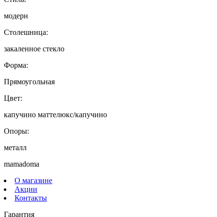
модерн
Столешница:
закаленное стекло
Форма:
Прямоугольная
Цвет:
капучино маттелюкс/капучино
Опоры:
металл
mamadoma
О магазине
Акции
Контакты
Гарантия