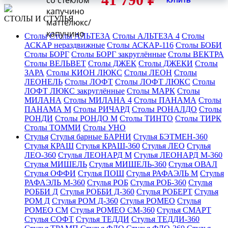
со стеклом
КУПИТЬ
капучино
СТОЛЫ И СТУЛЬЯ
маттелюкс/
капучино
Столы
Столы АЛЬТЕЗА
Столы АЛЬТЕЗА 4
Столы
АСКАР нераздвижные
Столы АСКАР-116
Столы БОБИ
Столы БОРГ
Столы БОРГ закруглённые
Столы ВЕКТРА
Столы ВЕЛЬВЕТ
Столы ДЖЕК
Столы ДЖЕКИ
Столы
ЗАРА
Столы КИОН ЛЮКС
Столы ЛЕОН
Столы
ЛЕОНЕЛЬ
Столы ЛОФТ
Столы ЛОФТ ЛЮКС
Столы
ЛОФТ ЛЮКС закруглённые
Столы МАРК
Столы
МИЛАНА
Столы МИЛАНА 4
Столы ПАНАМА
Столы
ПАНАМА М
Столы РИЧАРД
Столы РОНАЛДО
Столы
РОНДИ
Столы РОНДО М
Столы ТИНТО
Столы ТИРК
Столы ТОММИ
Столы УНО
Стулья
Стулья барные БАРНИ
Стулья БЭТМЕН-360
Стулья КРАШ
Стулья КРАШ-360
Стулья ЛЕО
Стулья
ЛЕО-360
Стулья ЛЕОНАРД М
Стулья ЛЕОНАРД М-360
Стулья МИШЕЛЬ
Стулья МИШЕЛЬ-360
Стулья ОВАЛ
Стулья ОФФИ
Стулья ПОШ
Стулья РАФАЭЛЬ М
Стулья
РАФАЭЛЬ М-360
Стулья РОБ
Стулья РОБ-360
Стулья
РОББИ Д
Стулья РОББИ Д-360
Стулья РОБЕРТ
Стулья
РОМ Д
Стулья РОМ Д-360
Стулья РОМЕО
Стулья
РОМЕО СМ
Стулья РОМЕО СМ-360
Стулья СМАРТ
Стулья СОФТ
Стулья ТЕДДИ
Стулья ТЕДДИ-360