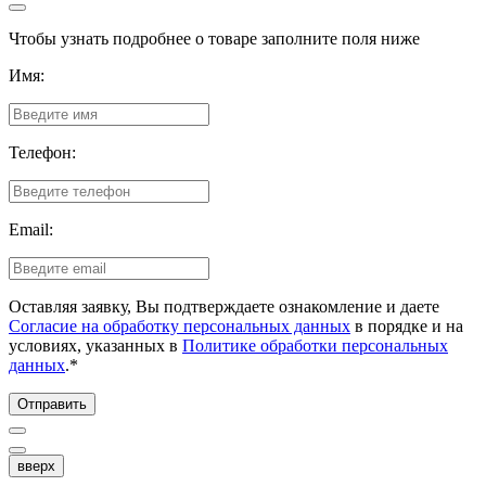
Чтобы узнать подробнее о товаре заполните поля ниже
Имя:
Телефон:
Email:
Оставляя заявку, Вы подтверждаете ознакомление и даете
Согласие на обработку персональных данных
в порядке и на
условиях, указанных в
Политике обработки персональных
данных
.*
Отправить
вверх