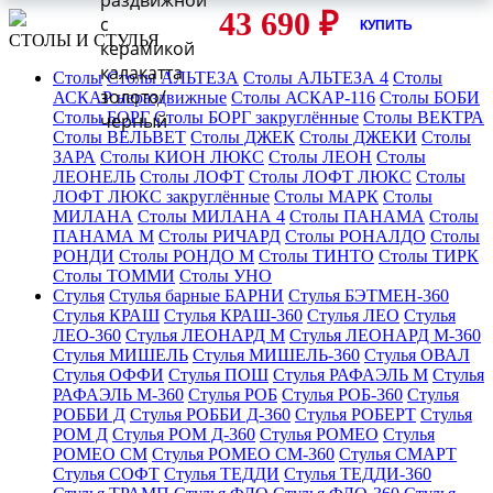
раздвижной
43 690 ₽
с
КУПИТЬ
СТОЛЫ И СТУЛЬЯ
керамикой
калакатта
Столы
Столы АЛЬТЕЗА
Столы АЛЬТЕЗА 4
Столы
золото/
АСКАР нераздвижные
Столы АСКАР-116
Столы БОБИ
Столы БОРГ
Столы БОРГ закруглённые
Столы ВЕКТРА
черный
Столы ВЕЛЬВЕТ
Столы ДЖЕК
Столы ДЖЕКИ
Столы
ЗАРА
Столы КИОН ЛЮКС
Столы ЛЕОН
Столы
ЛЕОНЕЛЬ
Столы ЛОФТ
Столы ЛОФТ ЛЮКС
Столы
ЛОФТ ЛЮКС закруглённые
Столы МАРК
Столы
МИЛАНА
Столы МИЛАНА 4
Столы ПАНАМА
Столы
ПАНАМА М
Столы РИЧАРД
Столы РОНАЛДО
Столы
РОНДИ
Столы РОНДО М
Столы ТИНТО
Столы ТИРК
Столы ТОММИ
Столы УНО
Стулья
Стулья барные БАРНИ
Стулья БЭТМЕН-360
Стулья КРАШ
Стулья КРАШ-360
Стулья ЛЕО
Стулья
ЛЕО-360
Стулья ЛЕОНАРД М
Стулья ЛЕОНАРД М-360
Стулья МИШЕЛЬ
Стулья МИШЕЛЬ-360
Стулья ОВАЛ
Стулья ОФФИ
Стулья ПОШ
Стулья РАФАЭЛЬ М
Стулья
РАФАЭЛЬ М-360
Стулья РОБ
Стулья РОБ-360
Стулья
РОББИ Д
Стулья РОББИ Д-360
Стулья РОБЕРТ
Стулья
РОМ Д
Стулья РОМ Д-360
Стулья РОМЕО
Стулья
РОМЕО СМ
Стулья РОМЕО СМ-360
Стулья СМАРТ
Стулья СОФТ
Стулья ТЕДДИ
Стулья ТЕДДИ-360