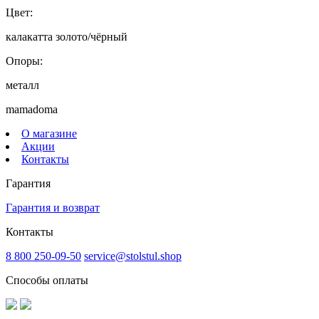
Цвет:
калакатта золото/чёрный
Опоры:
металл
mamadoma
О магазине
Акции
Контакты
Гарантия
Гарантия и возврат
Контакты
8 800 250-09-50
service@stolstul.shop
Способы оплаты