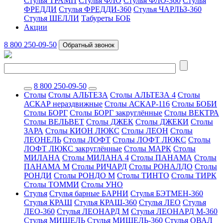
Стулья ТРАМП
Стулья ФЛО
Стулья ФЛО-360
Стулья
ФРЕДДИ
Стулья ФРЕДДИ-360
Стулья ЧАРЛЬЗ-360
Стулья ШЕЛЛИ
Табуреты БОБ
Акции
8 800 250-09-50
Обратный звонок
8 800 250-09-50
Столы
Столы АЛЬТЕЗА
Столы АЛЬТЕЗА 4
Столы
АСКАР нераздвижные
Столы АСКАР-116
Столы БОБИ
Столы БОРГ
Столы БОРГ закруглённые
Столы ВЕКТРА
Столы ВЕЛЬВЕТ
Столы ДЖЕК
Столы ДЖЕКИ
Столы
ЗАРА
Столы КИОН ЛЮКС
Столы ЛЕОН
Столы
ЛЕОНЕЛЬ
Столы ЛОФТ
Столы ЛОФТ ЛЮКС
Столы
ЛОФТ ЛЮКС закруглённые
Столы МАРК
Столы
МИЛАНА
Столы МИЛАНА 4
Столы ПАНАМА
Столы
ПАНАМА М
Столы РИЧАРД
Столы РОНАЛДО
Столы
РОНДИ
Столы РОНДО М
Столы ТИНТО
Столы ТИРК
Столы ТОММИ
Столы УНО
Стулья
Стулья барные БАРНИ
Стулья БЭТМЕН-360
Стулья КРАШ
Стулья КРАШ-360
Стулья ЛЕО
Стулья
ЛЕО-360
Стулья ЛЕОНАРД М
Стулья ЛЕОНАРД М-360
Стулья МИШЕЛЬ
Стулья МИШЕЛЬ-360
Стулья ОВАЛ