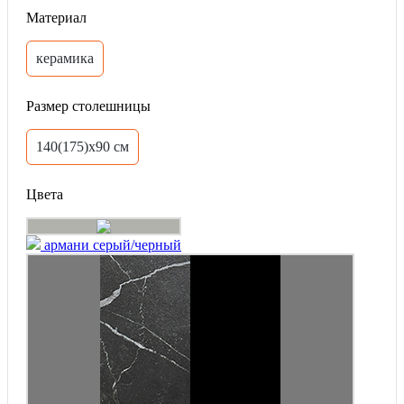
Материал
керамика
Размер столешницы
140(175)х90 см
Цвета
армани серый/черный