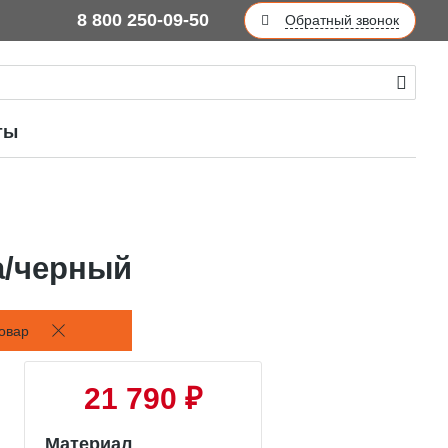
8 800 250-09-50
Обратный звонок
ты
а/черный
овар
21 790 ₽
Материал