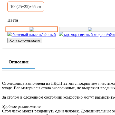
100(25+25)х65 см
Цвета
бежевый камень/чёрный
мрамор светлый модерн/чё
Хочу консультацию
Описание
Столешница выполнена из ЛДСП 22 мм с покрытием пластиком 2
уходе. Все материалы стола экологичные, не выделяют вредных
За столом в сложенном состоянии комфортно могут разместитьс
Удобное раздвижение.
Стол легко может раздвинуть один человек. Дополнительные э