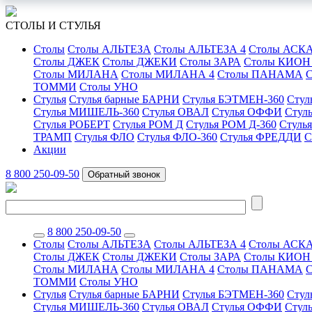
СТОЛЫ И СТУЛЬЯ
Столы
Столы АЛЬТЕЗА
Столы АЛЬТЕЗА 4
Столы АСКА
Столы ДЖЕК
Столы ДЖЕКИ
Столы ЗАРА
Столы КИО
Столы МИЛАНА
Столы МИЛАНА 4
Столы ПАНАМА
ТОММИ
Столы УНО
Стулья
Стулья барные БАРНИ
Стулья БЭТМЕН-360
Стул
Стулья МИШЕЛЬ-360
Стулья ОВАЛ
Стулья ОФФИ
Стул
Стулья РОБЕРТ
Стулья РОМ Д
Стулья РОМ Д-360
Стуль
ТРАМП
Стулья ФЛО
Стулья ФЛО-360
Стулья ФРЕДДИ
С
Акции
8 800 250-09-50
Обратный звонок
8 800 250-09-50
Столы
Столы АЛЬТЕЗА
Столы АЛЬТЕЗА 4
Столы АСКА
Столы ДЖЕК
Столы ДЖЕКИ
Столы ЗАРА
Столы КИО
Столы МИЛАНА
Столы МИЛАНА 4
Столы ПАНАМА
ТОММИ
Столы УНО
Стулья
Стулья барные БАРНИ
Стулья БЭТМЕН-360
Стул
Стулья МИШЕЛЬ-360
Стулья ОВАЛ
Стулья ОФФИ
Стул