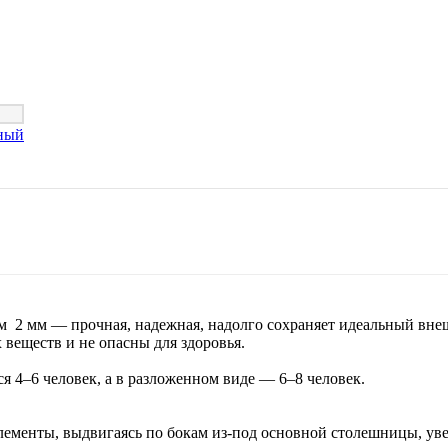
рный
 мм — прочная, надежная, надолго сохраняет идеальный внешни
 веществ и не опасны для здоровья.
я 4–6 человек, а в разложенном виде — 6–8 человек.
лементы, выдвигаясь по бокам из-под основной столешницы, уве