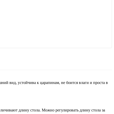
й вид, устойчива к царапинам, не боится влаги и проста в
личивают длину стола. Можно регулировать длину стола за