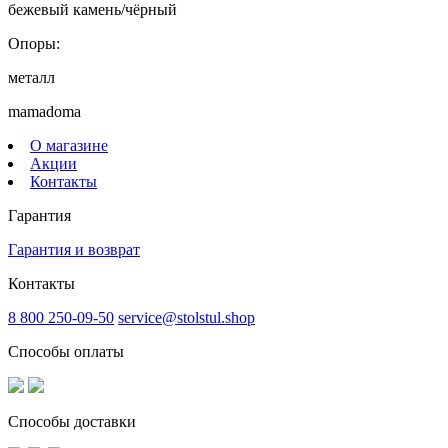
бежевый камень/чёрный
Опоры:
металл
mamadoma
О магазине
Акции
Контакты
Гарантия
Гарантия и возврат
Контакты
8 800 250-09-50
service@stolstul.shop
Способы оплаты
Способы доставки