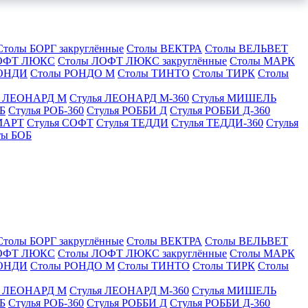
Столы БОРГ закруглённые
Столы ВЕКТРА
Столы ВЕЛЬВЕТ
ЛОФТ ЛЮКС
Столы ЛОФТ ЛЮКС закруглённые
Столы МАРК
РОНДИ
Столы РОНДО М
Столы ТИНТО
Столы ТИРК
Столы
я ЛЕОНАРД М
Стулья ЛЕОНАРД М-360
Стулья МИШЕЛЬ
Б
Стулья РОБ-360
Стулья РОББИ Д
Стулья РОББИ Д-360
МАРТ
Стулья СОФТ
Стулья ТЕДДИ
Стулья ТЕДДИ-360
Стулья
ты БОБ
Столы БОРГ закруглённые
Столы ВЕКТРА
Столы ВЕЛЬВЕТ
ЛОФТ ЛЮКС
Столы ЛОФТ ЛЮКС закруглённые
Столы МАРК
РОНДИ
Столы РОНДО М
Столы ТИНТО
Столы ТИРК
Столы
я ЛЕОНАРД М
Стулья ЛЕОНАРД М-360
Стулья МИШЕЛЬ
Б
Стулья РОБ-360
Стулья РОББИ Д
Стулья РОББИ Д-360