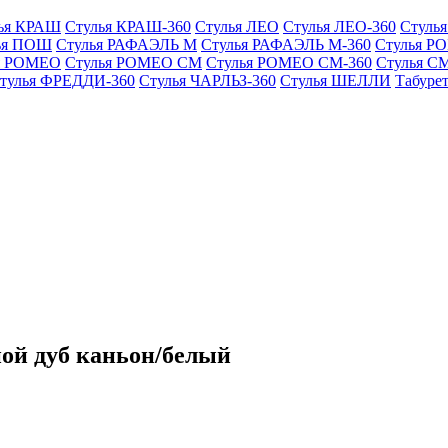
ья КРАШ
Стулья КРАШ-360
Стулья ЛЕО
Стулья ЛЕО-360
Стуль
ья ПОШ
Стулья РАФАЭЛЬ М
Стулья РАФАЭЛЬ М-360
Стулья РО
я РОМЕО
Стулья РОМЕО СМ
Стулья РОМЕО СМ-360
Стулья С
тулья ФРЕДДИ-360
Стулья ЧАРЛЬЗ-360
Стулья ШЕЛЛИ
Табуре
ой дуб каньон/белый