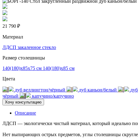
21 790 ₽
Материал
ЛДСП
закаленное стекло
Размер столешницы
140(180)х85х75 см
140(180)х85 см
Цвета
дуб веллингтон/чёрный
дуб каньон/белый
дуб
чёрный
капучино/капучино
Хочу консультацию
Описание
ЛДСП — экологически чистый материал, который идеально повт
Нет выпирающих острых предметов, углы столешницы скруглен