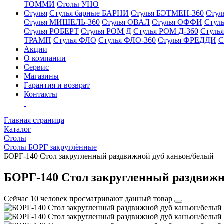
ТОММИ
Столы УНО
Стулья
Стулья барные БАРНИ
Стулья БЭТМЕН-360
Стул
Стулья МИШЕЛЬ-360
Стулья ОВАЛ
Стулья ОФФИ
Стул
Стулья РОБЕРТ
Стулья РОМ Д
Стулья РОМ Д-360
Стуль
ТРАМП
Стулья ФЛО
Стулья ФЛО-360
Стулья ФРЕДДИ
С
Акции
О компании
Сервис
Магазины
Гарантия и возврат
Контакты
Главная страница
Каталог
Столы
Столы БОРГ закруглённые
БОРГ-140 Стол закругленный раздвижной дуб каньон/белый
БОРГ-140 Стол закругленный раздвижн
Сейчас 10 человек просматривают данный товар