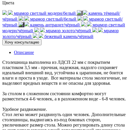
Цвета
мрамор светлый модерн/белый
камень тёмный/
чёрный
мрамор светлый/белый
мрамор светлый/
чёрный
камень антрацит/чёрный
мрамор светлый
модерн/чёрный
мрамор золото/чёрный
мрамор
золото/чёрный
бежевый камень/чёрный
Хочу консультацию
Описание
Столешница выполнена из ЛДСП 22 мм с покрытием
пластиком 3,5 мм - прочная, надежная, надолго сохраняет
идеальный внешний вид, устойчива к царапинам, не боится
влаги и проста в уходе. Все материалы стола экологичные, не
выделяют вредных веществ и не опасны для здоровья.
За столом в сложенном состоянии комфортно могут
разместиться 4-6 человек, а в разложенном виде - 6-8 человек.
Удобное раздвижение.
Стол легко может раздвинуть один человек. Дополнительные
столешницы, выдвигаясь из-под боковых сторон,
увеличивают размер стола. Можно регулировать длину стола