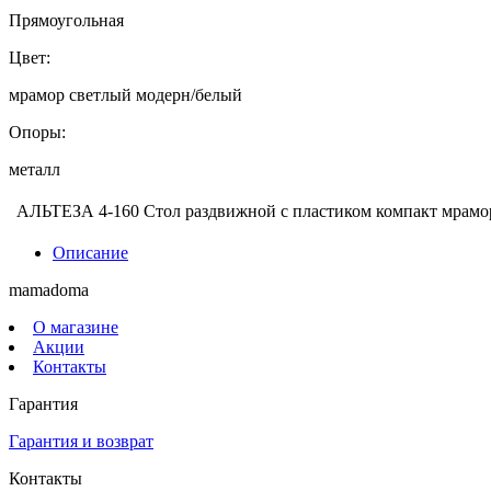
Прямоугольная
Цвет:
мрамор светлый модерн/белый
Опоры:
металл
АЛЬТЕЗА 4-160 Стол раздвижной с пластиком компакт мрамо
Описание
mamadoma
О магазине
Акции
Контакты
Гарантия
Гарантия и возврат
Контакты