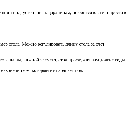
ний вид, устойчива к царапинам, не боится влаги и проста в
ер стола. Можно регулировать длину стола за счет
стола на выдвижной элемент, стол прослужит вам долгие годы.
наконечником, который не царапает пол.