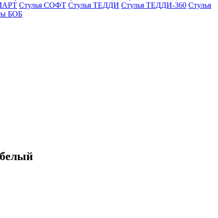
МАРТ
Стулья СОФТ
Стулья ТЕДДИ
Стулья ТЕДДИ-360
Стулья
ты БОБ
/белый