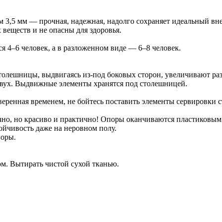
,5 мм — прочная, надежная, надолго сохраняет идеальный внеш
 веществ и не опасны для здоровья.
я 4–6 человек, а в разложенном виде — 6–8 человек.
олешницы, выдвигаясь из-под боковых сторон, увеличивают разм
вух. Выдвижные элементы хранятся под столешницей.
веренная временем, не бойтесь поставить элементы сервировки 
чно, но красиво и практично! Опоры оканчиваются пластиковым 
ойчивость даже на неровном полу.
поры.
м. Вытирать чистой сухой тканью.