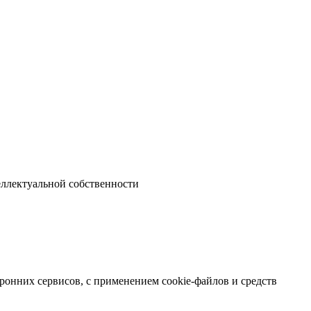
еллектуальной собственности
ронних сервисов, с применением cookie-файлов и средств