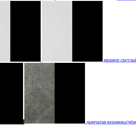
мрамор светлы
дымчатая керамика/чё