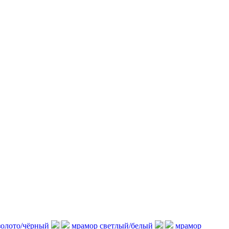
золото/чёрный
мрамор светлый/белый
мрамор