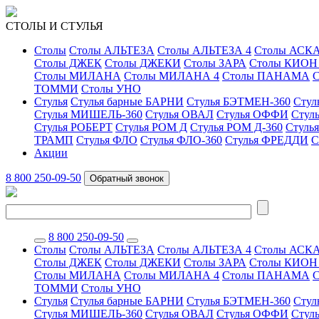
СТОЛЫ И СТУЛЬЯ
Столы
Столы АЛЬТЕЗА
Столы АЛЬТЕЗА 4
Столы АСКА
Столы ДЖЕК
Столы ДЖЕКИ
Столы ЗАРА
Столы КИО
Столы МИЛАНА
Столы МИЛАНА 4
Столы ПАНАМА
ТОММИ
Столы УНО
Стулья
Стулья барные БАРНИ
Стулья БЭТМЕН-360
Стул
Стулья МИШЕЛЬ-360
Стулья ОВАЛ
Стулья ОФФИ
Стул
Стулья РОБЕРТ
Стулья РОМ Д
Стулья РОМ Д-360
Стуль
ТРАМП
Стулья ФЛО
Стулья ФЛО-360
Стулья ФРЕДДИ
С
Акции
8 800 250-09-50
Обратный звонок
8 800 250-09-50
Столы
Столы АЛЬТЕЗА
Столы АЛЬТЕЗА 4
Столы АСКА
Столы ДЖЕК
Столы ДЖЕКИ
Столы ЗАРА
Столы КИО
Столы МИЛАНА
Столы МИЛАНА 4
Столы ПАНАМА
ТОММИ
Столы УНО
Стулья
Стулья барные БАРНИ
Стулья БЭТМЕН-360
Стул
Стулья МИШЕЛЬ-360
Стулья ОВАЛ
Стулья ОФФИ
Стул