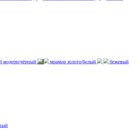
й модерн/чёрный
мрамор золото/белый
бежевый
рный