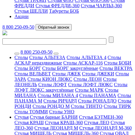
Стулья ТРАМП
Стулья ФЛО
Стулья ФЛО-360
Стулья
ФРЕДДИ
Стулья ФРЕДДИ-360
Стулья ЧАРЛЬЗ-360
Стулья ШЕЛЛИ
Табуреты БОБ
Акции
8 800 250-09-50
Обратный звонок
8 800 250-09-50
Столы
Столы АЛЬТЕЗА
Столы АЛЬТЕЗА 4
Столы
АСКАР нераздвижные
Столы АСКАР-116
Столы БОБИ
Столы БОРГ
Столы БОРГ закруглённые
Столы ВЕКТРА
Столы ВЕЛЬВЕТ
Столы ДЖЕК
Столы ДЖЕКИ
Столы
ЗАРА
Столы КИОН ЛЮКС
Столы ЛЕОН
Столы
ЛЕОНЕЛЬ
Столы ЛОФТ
Столы ЛОФТ ЛЮКС
Столы
ЛОФТ ЛЮКС закруглённые
Столы МАРК
Столы
МИЛАНА
Столы МИЛАНА 4
Столы ПАНАМА
Столы
ПАНАМА М
Столы РИЧАРД
Столы РОНАЛДО
Столы
РОНДИ
Столы РОНДО М
Столы ТИНТО
Столы ТИРК
Столы ТОММИ
Столы УНО
Стулья
Стулья барные БАРНИ
Стулья БЭТМЕН-360
Стулья КРАШ
Стулья КРАШ-360
Стулья ЛЕО
Стулья
ЛЕО-360
Стулья ЛЕОНАРД М
Стулья ЛЕОНАРД М-360
Стулья МИШЕЛЬ
Стулья МИШЕЛЬ-360
Стулья ОВАЛ