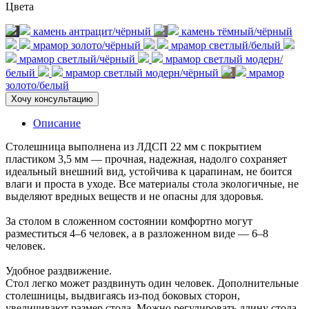
Цвета
камень антрацит/чёрный
камень тёмный/чёрный
мрамор золото/чёрный
мрамор светлый/белый
мрамор светлый/чёрный
мрамор светлый модерн/
белый
мрамор светлый модерн/чёрный
мрамор
золото/белый
Хочу консультацию
Описание
Столешница выполнена из ЛДСП 22 мм с покрытием
пластиком 3,5 мм — прочная, надежная, надолго сохраняет
идеальный внешний вид, устойчива к царапинам, не боится
влаги и проста в уходе. Все материалы стола экологичные, не
выделяют вредных веществ и не опасны для здоровья.
За столом в сложенном состоянии комфортно могут
разместиться 4–6 человек, а в разложенном виде — 6–8
человек.
Удобное раздвижение.
Стол легко может раздвинуть один человек. Дополнительные
столешницы, выдвигаясь из-под боковых сторон,
увеличивают размер стола. Можно регулировать длину стола