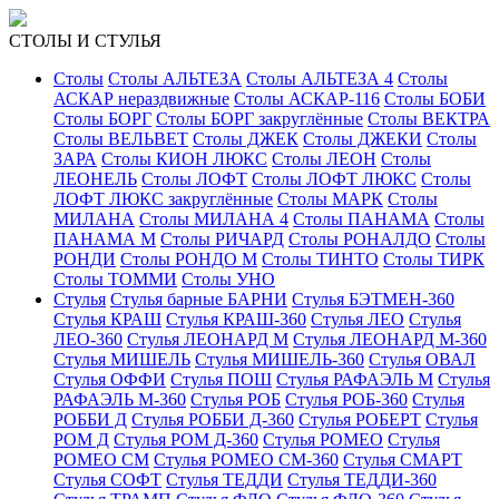
СТОЛЫ И СТУЛЬЯ
Столы
Столы АЛЬТЕЗА
Столы АЛЬТЕЗА 4
Столы
АСКАР нераздвижные
Столы АСКАР-116
Столы БОБИ
Столы БОРГ
Столы БОРГ закруглённые
Столы ВЕКТРА
Столы ВЕЛЬВЕТ
Столы ДЖЕК
Столы ДЖЕКИ
Столы
ЗАРА
Столы КИОН ЛЮКС
Столы ЛЕОН
Столы
ЛЕОНЕЛЬ
Столы ЛОФТ
Столы ЛОФТ ЛЮКС
Столы
ЛОФТ ЛЮКС закруглённые
Столы МАРК
Столы
МИЛАНА
Столы МИЛАНА 4
Столы ПАНАМА
Столы
ПАНАМА М
Столы РИЧАРД
Столы РОНАЛДО
Столы
РОНДИ
Столы РОНДО М
Столы ТИНТО
Столы ТИРК
Столы ТОММИ
Столы УНО
Стулья
Стулья барные БАРНИ
Стулья БЭТМЕН-360
Стулья КРАШ
Стулья КРАШ-360
Стулья ЛЕО
Стулья
ЛЕО-360
Стулья ЛЕОНАРД М
Стулья ЛЕОНАРД М-360
Стулья МИШЕЛЬ
Стулья МИШЕЛЬ-360
Стулья ОВАЛ
Стулья ОФФИ
Стулья ПОШ
Стулья РАФАЭЛЬ М
Стулья
РАФАЭЛЬ М-360
Стулья РОБ
Стулья РОБ-360
Стулья
РОББИ Д
Стулья РОББИ Д-360
Стулья РОБЕРТ
Стулья
РОМ Д
Стулья РОМ Д-360
Стулья РОМЕО
Стулья
РОМЕО СМ
Стулья РОМЕО СМ-360
Стулья СМАРТ
Стулья СОФТ
Стулья ТЕДДИ
Стулья ТЕДДИ-360