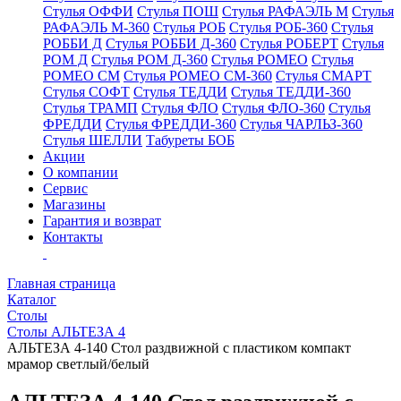
Стулья ОФФИ
Стулья ПОШ
Стулья РАФАЭЛЬ М
Стулья
РАФАЭЛЬ М-360
Стулья РОБ
Стулья РОБ-360
Стулья
РОББИ Д
Стулья РОББИ Д-360
Стулья РОБЕРТ
Стулья
РОМ Д
Стулья РОМ Д-360
Стулья РОМЕО
Стулья
РОМЕО СМ
Стулья РОМЕО СМ-360
Стулья СМАРТ
Стулья СОФТ
Стулья ТЕДДИ
Стулья ТЕДДИ-360
Стулья ТРАМП
Стулья ФЛО
Стулья ФЛО-360
Стулья
ФРЕДДИ
Стулья ФРЕДДИ-360
Стулья ЧАРЛЬЗ-360
Стулья ШЕЛЛИ
Табуреты БОБ
Акции
О компании
Сервис
Магазины
Гарантия и возврат
Контакты
Главная страница
Каталог
Столы
Столы АЛЬТЕЗА 4
АЛЬТЕЗА 4-140 Стол раздвижной с пластиком компакт
мрамор светлый/белый