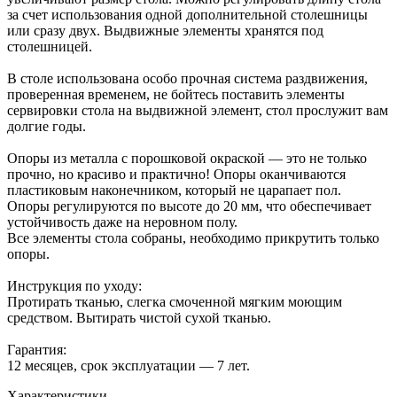
за счет использования одной дополнительной столешницы
или сразу двух. Выдвижные элементы хранятся под
столешницей.
В столе использована особо прочная система раздвижения,
проверенная временем, не бойтесь поставить элементы
сервировки стола на выдвижной элемент, стол прослужит вам
долгие годы.
Опоры из металла с порошковой окраской — это не только
прочно, но красиво и практично! Опоры оканчиваются
пластиковым наконечником, который не царапает пол.
Опоры регулируются по высоте до 20 мм, что обеспечивает
устойчивость даже на неровном полу.
Все элементы стола собраны, необходимо прикрутить только
опоры.
Инструкция по уходу:
Протирать тканью, слегка смоченной мягким моющим
средством. Вытирать чистой сухой тканью.
Гарантия:
12 месяцев, срок эксплуатации — 7 лет.
Характеристики